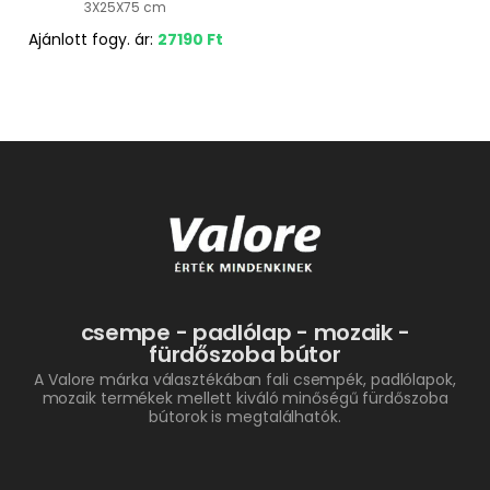
3X25X75 cm
Ajánlott fogy. ár:
27190
Ft
csempe - padlólap - mozaik -
fürdőszoba bútor
A Valore márka választékában fali csempék, padlólapok,
mozaik termékek mellett kiváló minőségű fürdőszoba
bútorok is megtalálhatók.