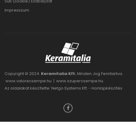
Süti (cookie) szabályzat
Impresszum
Copyright © 2024.
Keramitalia Kft.
Minden Jog Fenntartva.
www.valorecsempe.hu
|
www.szupercsempe.hu
Az oldalakat készítette: Netgo Systems Kft. -
Honlapkészítés