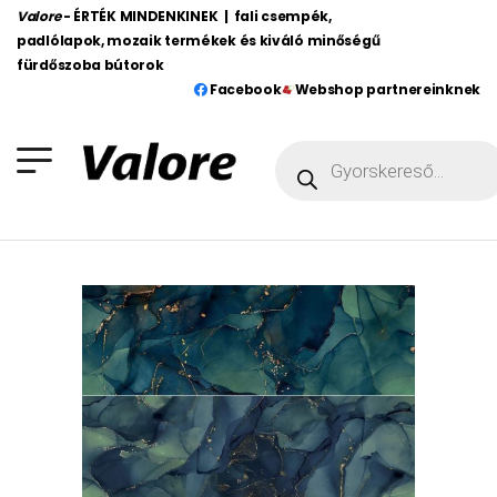
Valore
- ÉRTÉK MINDENKINEK | fali csempék,
padlólapok, mozaik termékek és kiváló minőségű
fürdőszoba bútorok
Facebook
Webshop partnereinknek