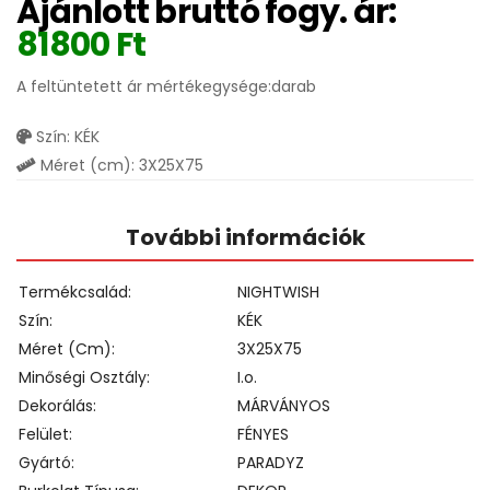
Ajánlott bruttó fogy. ár:
81800
Ft
A feltüntetett ár mértékegysége:darab
Szín: KÉK
Méret (cm): 3X25X75
További információk
Termékcsalád
NIGHTWISH
Szín
KÉK
Méret (cm)
3X25X75
Minőségi Osztály
I.o.
Dekorálás
MÁRVÁNYOS
Felület
FÉNYES
Gyártó
PARADYZ