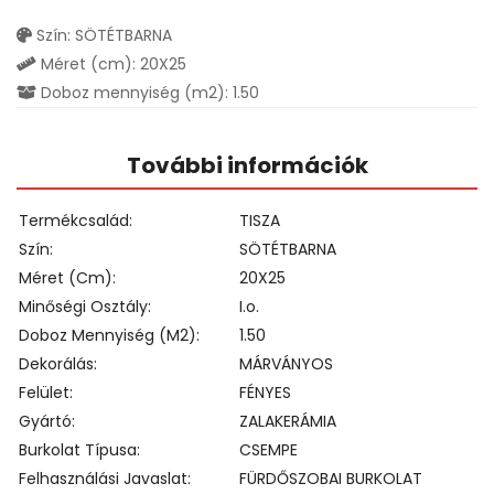
Szín: SÖTÉTBARNA
Méret (cm): 20X25
Doboz mennyiség (m2): 1.50
További információk
Termékcsalád
TISZA
Szín
SÖTÉTBARNA
Méret (cm)
20X25
Minőségi Osztály
I.o.
Doboz Mennyiség (m2)
1.50
Dekorálás
MÁRVÁNYOS
Felület
FÉNYES
Gyártó
ZALAKERÁMIA
Burkolat Típusa
CSEMPE
Felhasználási Javaslat
FÜRDŐSZOBAI BURKOLAT