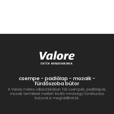
csempe - padlólap - mozaik -
fürdőszoba bútor
A Valore márka választékában fali csempék, padlólapok,
mozaik termékek mellett kiváló minőségű fürdőszoba
bútorok is megtalálhatók.