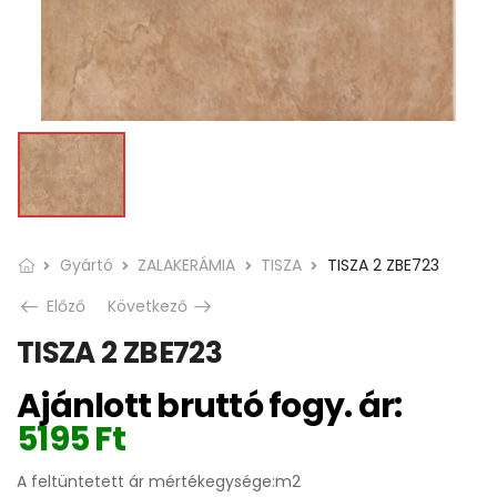
Gyártó
ZALAKERÁMIA
TISZA
TISZA 2 ZBE723
Előző
Következő
TISZA 2 ZBE723
Ajánlott bruttó fogy. ár:
5195
Ft
A feltüntetett ár mértékegysége:m2