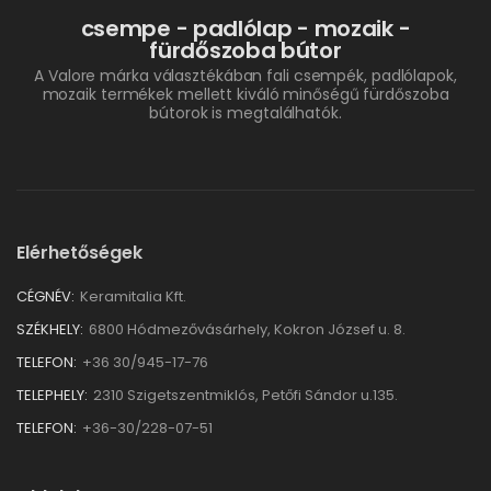
csempe - padlólap - mozaik -
fürdőszoba bútor
A Valore márka választékában fali csempék, padlólapok,
mozaik termékek mellett kiváló minőségű fürdőszoba
bútorok is megtalálhatók.
Elérhetőségek
CÉGNÉV:
Keramitalia Kft.
SZÉKHELY:
6800 Hódmezővásárhely, Kokron József u. 8.
TELEFON:
+36 30/945-17-76
TELEPHELY:
2310 Szigetszentmiklós, Petőfi Sándor u.135.
TELEFON:
+36-30/228-07-51