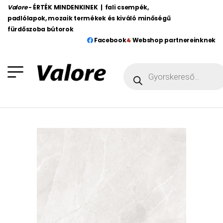
Valore
- ÉRTÉK MINDENKINEK | fali csempék,
padlólapok, mozaik termékek és kiváló minőségű
fürdőszoba bútorok
Facebook
Webshop partnereinknek