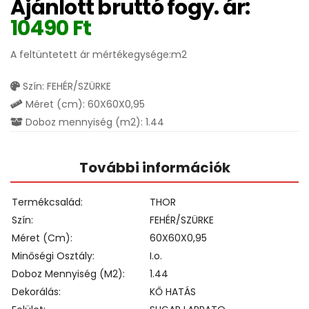
Ajánlott bruttó fogy. ár:
10490
Ft
A feltüntetett ár mértékegysége:m2
Szín: FEHÉR/SZÜRKE
Méret (cm): 60X60X0,95
Doboz mennyiség (m2): 1.44
További információk
Termékcsalád
THOR
Szín
FEHÉR/SZÜRKE
Méret (cm)
60X60X0,95
Minőségi Osztály
I.o.
Doboz Mennyiség (m2)
1.44
Dekorálás
KŐ HATÁS