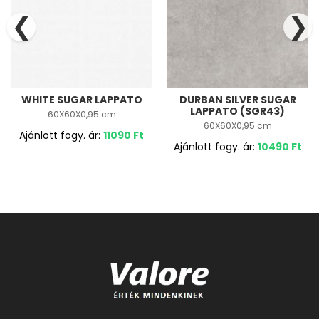
❮
❯
WHITE SUGAR LAPPATO
DURBAN SILVER SUGAR
LAPPATO (SGR43)
60X60X0,95 cm
60X60X0,95 cm
Ajánlott fogy. ár:
11090
Ft
Ajánlott fogy. ár:
10490
Ft