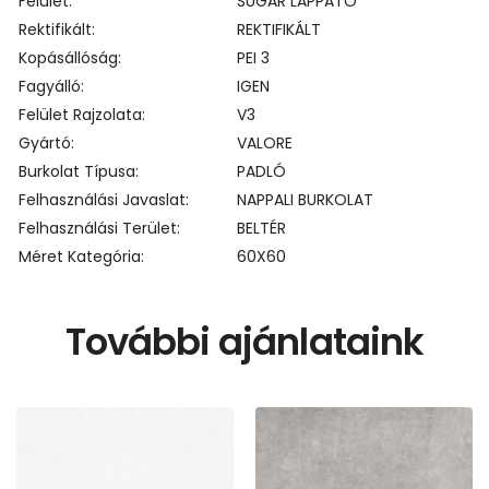
Felület
SUGAR LAPPATO
Rektifikált
REKTIFIKÁLT
Kopásállóság
PEI 3
Fagyálló
IGEN
Felület Rajzolata
V3
Gyártó
VALORE
Burkolat Típusa
PADLÓ
Felhasználási Javaslat
NAPPALI BURKOLAT
Felhasználási Terület
BELTÉR
Méret Kategória
60X60
További ajánlataink