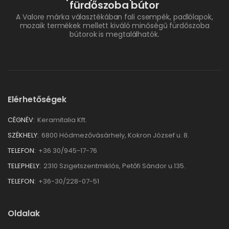
fürdőszoba bútor
A Valore márka választékában fali csempék, padlólapok,
mozaik termékek mellett kiváló minőségű fürdőszoba
bútorok is megtalálhatók.
Elérhetőségek
CÉGNÉV:
Keramitalia Kft.
SZÉKHELY:
6800 Hódmezővásárhely, Kokron József u. 8.
TELEFON:
+36 30/945-17-76
TELEPHELY:
2310 Szigetszentmiklós, Petőfi Sándor u.135.
TELEFON:
+36-30/228-07-51
Oldalak