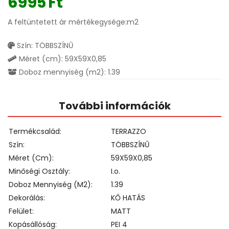
6995
Ft
A feltüntetett ár mértékegysége:m2
Szín: TÖBBSZÍNŰ
Méret (cm): 59X59X0,85
Doboz mennyiség (m2): 1.39
További információk
Termékcsalád
TERRAZZO
Szín
TÖBBSZÍNŰ
Méret (cm)
59X59X0,85
Minőségi Osztály
I.o.
Doboz Mennyiség (m2)
1.39
Dekorálás
KŐ HATÁS
Felület
MATT
Kopásállóság
PEI 4