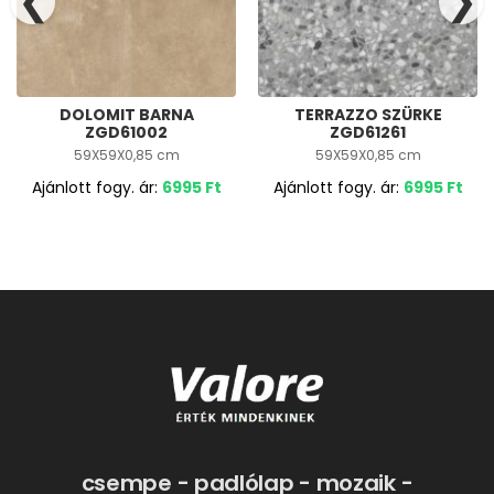
❮
❯
DOLOMIT BARNA
TERRAZZO SZÜRKE
ZGD61002
ZGD61261
59X59X0,85 cm
59X59X0,85 cm
Ajánlott fogy. ár:
6995
Ft
Ajánlott fogy. ár:
6995
Ft
csempe - padlólap - mozaik -