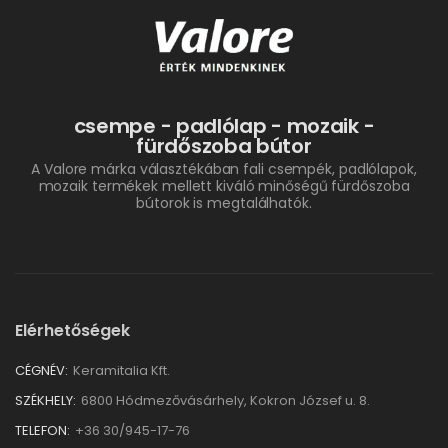
csempe - padlólap - mozaik -
fürdőszoba bútor
A Valore márka választékában fali csempék, padlólapok,
mozaik termékek mellett kiváló minőségű fürdőszoba
bútorok is megtalálhatók.
Elérhetőségek
CÉGNÉV:
Keramitalia Kft.
SZÉKHELY:
6800 Hódmezővásárhely, Kokron József u. 8.
TELEFON:
+36 30/945-17-76