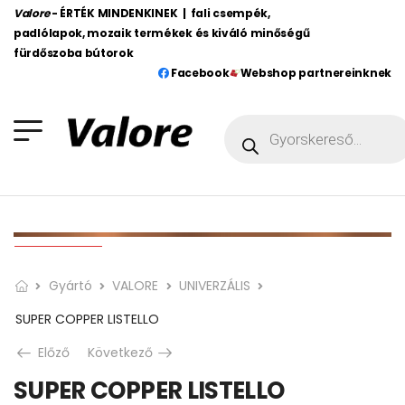
Valore
- ÉRTÉK MINDENKINEK | fali csempék,
padlólapok, mozaik termékek és kiváló minőségű
fürdőszoba bútorok
Facebook
Webshop partnereinknek
Gyártó
VALORE
UNIVERZÁLIS
SUPER COPPER LISTELLO
Előző
Következő
SUPER COPPER LISTELLO