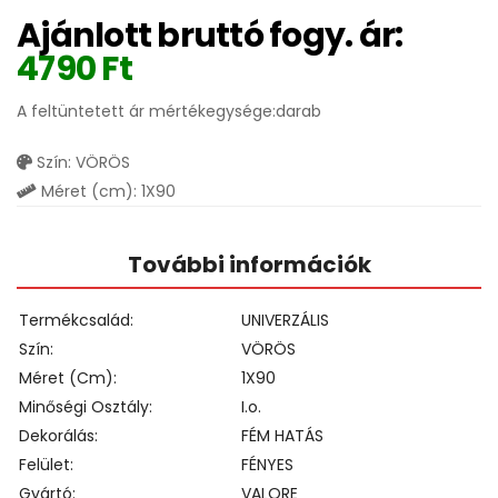
Ajánlott bruttó fogy. ár:
4790
Ft
A feltüntetett ár mértékegysége:darab
Szín: VÖRÖS
Méret (cm): 1X90
További információk
Termékcsalád
UNIVERZÁLIS
Szín
VÖRÖS
Méret (cm)
1X90
Minőségi Osztály
I.o.
Dekorálás
FÉM HATÁS
Felület
FÉNYES
Gyártó
VALORE