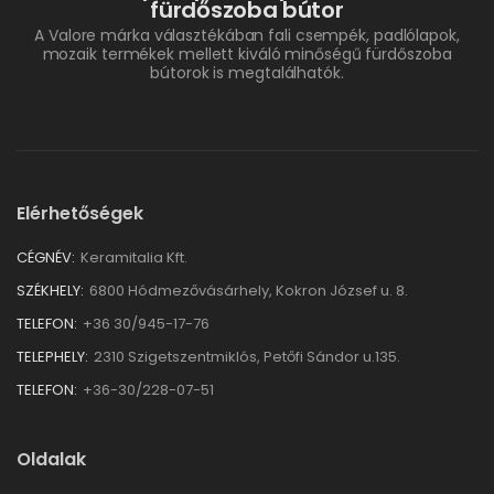
fürdőszoba bútor
A Valore márka választékában fali csempék, padlólapok,
mozaik termékek mellett kiváló minőségű fürdőszoba
bútorok is megtalálhatók.
Elérhetőségek
CÉGNÉV:
Keramitalia Kft.
SZÉKHELY:
6800 Hódmezővásárhely, Kokron József u. 8.
TELEFON:
+36 30/945-17-76
TELEPHELY:
2310 Szigetszentmiklós, Petőfi Sándor u.135.
TELEFON:
+36-30/228-07-51
Oldalak