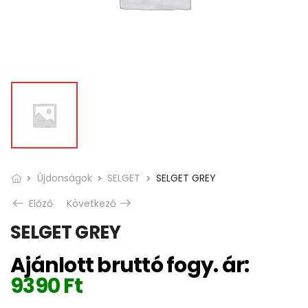
Újdonságok
SELGET
SELGET GREY
Előző
Következő
SELGET GREY
Ajánlott bruttó fogy. ár:
9390
Ft