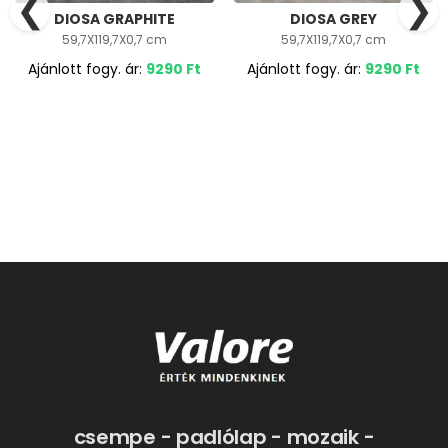
❮
❯
DIOSA GRAPHITE
DIOSA GREY
59,7X119,7X0,7 cm
59,7X119,7X0,7 cm
Ajánlott fogy. ár:
9290
Ft
Ajánlott fogy. ár:
9290
Ft
csempe - padlólap - mozaik -