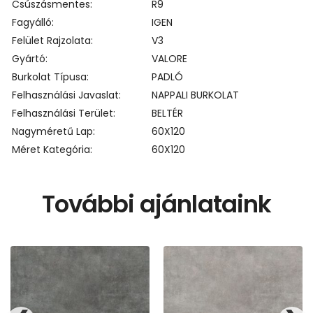
Csúszásmentes
R9
Fagyálló
IGEN
Felület Rajzolata
V3
Gyártó
VALORE
Burkolat Típusa
PADLÓ
Felhasználási Javaslat
NAPPALI BURKOLAT
Felhasználási Terület
BELTÉR
Nagyméretű Lap
60X120
Méret Kategória
60X120
További ajánlataink