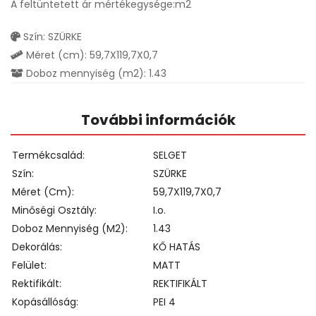
A feltüntetett ár mértékegysége:m2
Szín: SZÜRKE
Méret (cm): 59,7X119,7X0,7
Doboz mennyiség (m2): 1.43
További információk
Termékcsalád
SELGET
Szín
SZÜRKE
Méret (cm)
59,7X119,7X0,7
Minőségi Osztály
I.o.
Doboz Mennyiség (m2)
1.43
Dekorálás
KŐ HATÁS
Felület
MATT
Rektifikált
REKTIFIKÁLT
Kopásállóság
PEI 4