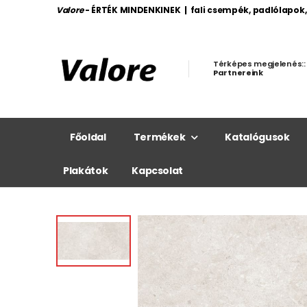
Valore
- ÉRTÉK MINDENKINEK | fali csempék, padlólapok
Térképes megjelenés::
Partnereink
Főoldal
Termékek
Katalógusok
Plakátok
Kapcsolat