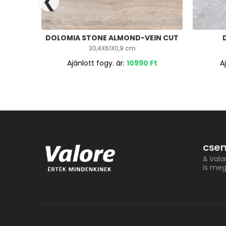
❮
DOLOMIA STONE ALMOND-VEIN CUT
30,4X61X0,9 cm
Ajánlott fogy. ár:
10990
Ft
A
csem
A Valo
is meg