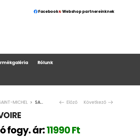
Facebook
Webshop partnereinknek
rmékgaléria
Rólunk
SAINT-MICHEL
SAINT-MICHEL IVOIRE
Előző
Következő
VOIRE
ó fogy. ár:
11990
Ft