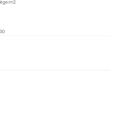
sége:m2
.30