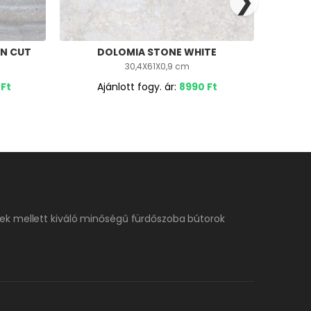
❯
IN CUT
DOLOMIA STONE WHITE
DOLOM
30,4X61X0,9 cm
0
Ft
Ajánlott fogy. ár:
8990
Ft
A
ek mellett kiváló minőségű fürdőszoba bútorok