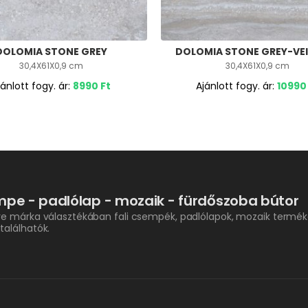
DOLOMIA STONE GREY
DOLOMIA STONE GREY-VE
30,4X61X0,9 cm
30,4X61X0,9 cm
jánlott fogy. ár:
8990
Ft
Ajánlott fogy. ár:
1099
pe - padlólap - mozaik - fürdőszoba bútor
re márka választékában fali csempék, padlólapok, mozaik termék
találhatók.