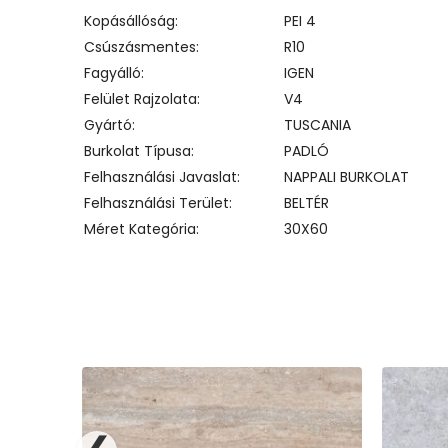
Kopásállóság
PEI 4
Csúszásmentes
R10
Fagyálló
IGEN
Felület Rajzolata
V4
Gyártó
TUSCANIA
Burkolat Típusa
PADLÓ
Felhasználási Javaslat
NAPPALI BURKOLAT
Felhasználási Terület
BELTÉR
Méret Kategória
30X60