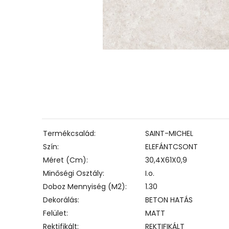
Termékcsalád
SAINT-MICHEL
Szín
ELEFÁNTCSONT
Méret (cm)
30,4X61X0,9
Minőségi Osztály
I.o.
Doboz Mennyiség (m2)
1.30
Dekorálás
BETON HATÁS
Felület
MATT
Rektifikált
REKTIFIKÁLT