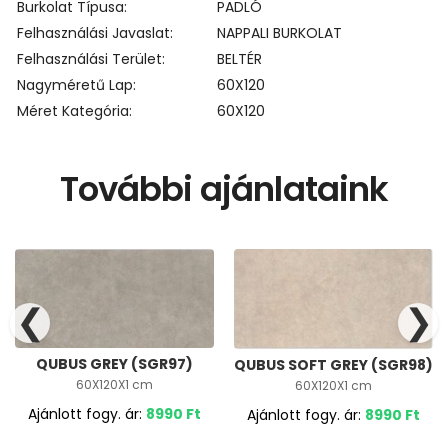
Burkolat Típusa
PADLÓ
Felhasználási Javaslat
NAPPALI BURKOLAT
Felhasználási Terület
BELTÉR
Nagyméretű Lap
60X120
Méret Kategória
60X120
További ajánlataink
❮
❯
QUBUS GREY (SGR97)
QUBUS SOFT GREY (SGR98)
60X120X1 cm
60X120X1 cm
Ajánlott fogy. ár:
8990
Ft
Ajánlott fogy. ár:
8990
Ft