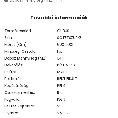
Doboz mennyiség (m2): 1.44
További információk
Termékcsalád
QUBUS
Szín
SÖTÉTSZÜRKE
Méret (cm)
60X120X1
Minőségi Osztály
I.o.
Doboz Mennyiség (m2)
1.44
Dekorálás
KŐ HATÁS
Felület
MATT
Rektifikált
REKTIFIKÁLT
Kopásállóság
PEI 4
Csúszásmentes
R10
Fagyálló
IGEN
Felület Rajzolata
V3
Gyártó
VALORE