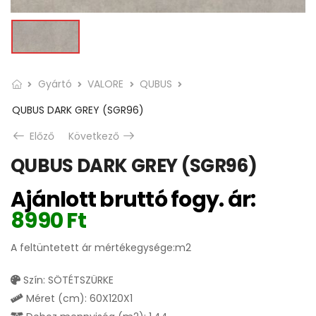
Gyártó
VALORE
QUBUS
QUBUS DARK GREY (SGR96)
Előző
Következő
QUBUS DARK GREY (SGR96)
Ajánlott bruttó fogy. ár:
8990
Ft
A feltüntetett ár mértékegysége:m2
Szín: SÖTÉTSZÜRKE
Méret (cm): 60X120X1