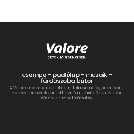
csempe - padlólap - mozaik -
fürdőszoba bútor
A Valore márka választékában fali csempék, padlólapok,
mozaik termékek mellett kiváló minőségű fürdőszoba
bútorok is megtalálhatók.