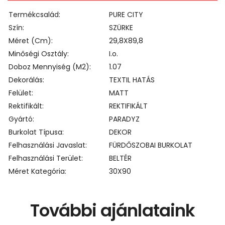
Termékcsalád
PURE CITY
Szín
SZÜRKE
Méret (cm)
29,8X89,8
Minőségi Osztály
I.o.
Doboz Mennyiség (m2)
1.07
Dekorálás
TEXTIL HATÁS
Felület
MATT
Rektifikált
REKTIFIKÁLT
Gyártó
PARADYZ
Burkolat Típusa
DEKOR
Felhasználási Javaslat
FÜRDŐSZOBAI BURKOLAT
Felhasználási Terület
BELTÉR
Méret Kategória
30X90
További ajánlataink