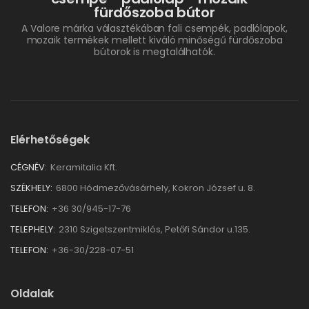
fürdőszoba bútor
A Valore márka választékában fali csempék, padlólapok,
mozaik termékek mellett kiváló minőségű fürdőszoba
bútorok is megtalálhatók.
Elérhetőségek
CÉGNÉV:
Keramitalia Kft.
SZÉKHELY:
6800 Hódmezővásárhely, Kokron József u. 8.
TELEFON:
+36 30/945-17-76
TELEPHELY:
2310 Szigetszentmiklós, Petőfi Sándor u.135.
TELEFON:
+36-30/228-07-51
Oldalak