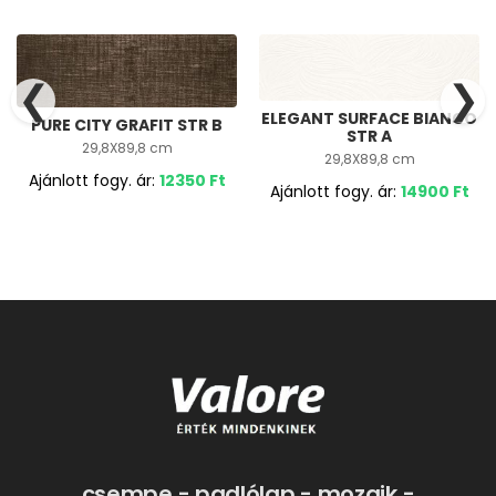
❮
❯
ELEGANT SURFACE BIANCO
PURE CITY GRAFIT STR B
STR A
29,8X89,8 cm
29,8X89,8 cm
Ajánlott fogy. ár:
12350
Ft
Ajánlott fogy. ár:
14900
Ft
csempe - padlólap - mozaik -