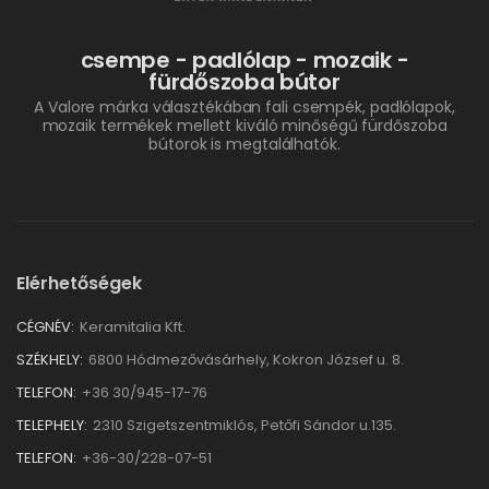
csempe - padlólap - mozaik -
fürdőszoba bútor
A Valore márka választékában fali csempék, padlólapok,
mozaik termékek mellett kiváló minőségű fürdőszoba
bútorok is megtalálhatók.
Elérhetőségek
CÉGNÉV:
Keramitalia Kft.
SZÉKHELY:
6800 Hódmezővásárhely, Kokron József u. 8.
TELEFON:
+36 30/945-17-76
TELEPHELY:
2310 Szigetszentmiklós, Petőfi Sándor u.135.
TELEFON:
+36-30/228-07-51