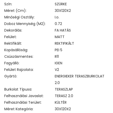
Szín
SZÜRKE
Méret (cm)
30X120X2
Minőségi Osztály
I.o.
Doboz Mennyiség (m2)
0.72
Dekorálás
FA HATÁS
Felület
MATT
Rektifikált
REKTIFIKÁLT
Kopásállóság
PEI 5
Csúszásmentes
R11
Fagyálló
IGEN
Felület Rajzolata
V2
Gyártó
ENERGIEKER TERASZBURKOLAT
2.0
Burkolat Típusa
TERASZLAP
Felhasználási Javaslat
TERASZ 2.0
Felhasználási Terület
KÜLTÉR
Méret Kategória
30X120X2