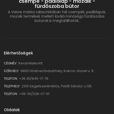
csempe - padlólap - mozaik -
fürdőszoba bútor
A Valore márka választékában fali csempék, padlólapok,
mozaik termékek mellett kiváló minőségű fürdőszoba
bútorok is megtalálhatók.
Elérhetőségek
CÉGNÉV:
Keramitalia Kft.
SZÉKHELY:
6800 Hódmezővásárhely, Kokron József u. 8.
TELEFON:
+36 30/945-17-76
TELEPHELY:
2310 Szigetszentmiklós, Petőfi Sándor u.135.
TELEFON:
+36-30/228-07-51
Oldalak