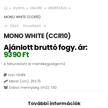
Gyártó
VALORE
UNIVERZÁLIS
MONO WHITE (CCR10)
Előző
Következő
MONO WHITE (CCR10)
Ajánlott bruttó fogy. ár:
9390
Ft
A feltüntetett ár mértékegysége:m2
Szín: FEHÉR
Méret (cm): 25X75
Doboz mennyiség (m2): 1.50
További információk