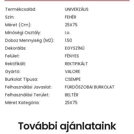
Termékcsalád
UNIVERZÁLIS
Szín
FEHÉR
Méret (cm)
25X75
Minőségi Osztály
I.o.
Doboz Mennyiség (m2)
1.50
Dekorálás
EGYSZÍNŰ
Felület
FÉNYES
Rektifikált
REKTIFIKÁLT
Gyártó
VALORE
Burkolat Típusa
CSEMPE
Felhasználási Javaslat
FÜRDŐSZOBAI BURKOLAT
Felhasználási Terület
BELTÉR
Méret Kategória
25X75
További ajánlataink