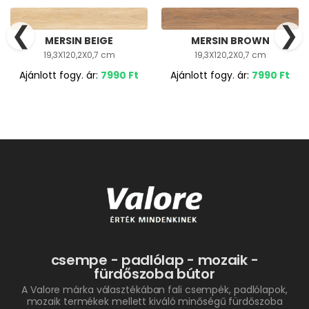
❮
❯
MERSIN BEIGE
MERSIN BROWN
19,3X120,2X0,7 cm
19,3X120,2X0,7 cm
Ajánlott fogy. ár:
7990
Ft
Ajánlott fogy. ár:
7990
Ft
csempe - padlólap - mozaik -
fürdőszoba bútor
A Valore márka választékában fali csempék, padlólapok,
mozaik termékek mellett kiváló minőségű fürdőszoba