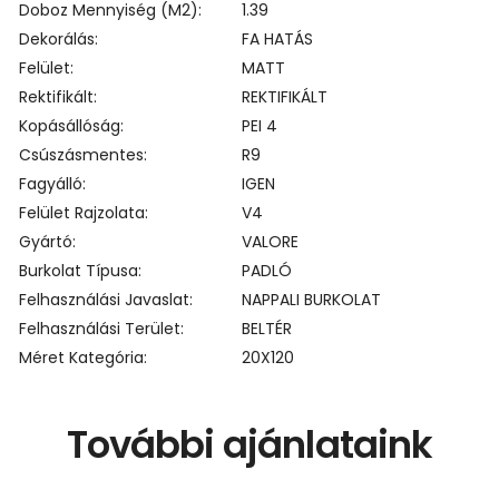
Doboz Mennyiség (m2)
1.39
Dekorálás
FA HATÁS
Felület
MATT
Rektifikált
REKTIFIKÁLT
Kopásállóság
PEI 4
Csúszásmentes
R9
Fagyálló
IGEN
Felület Rajzolata
V4
Gyártó
VALORE
Burkolat Típusa
PADLÓ
Felhasználási Javaslat
NAPPALI BURKOLAT
Felhasználási Terület
BELTÉR
Méret Kategória
20X120
További ajánlataink