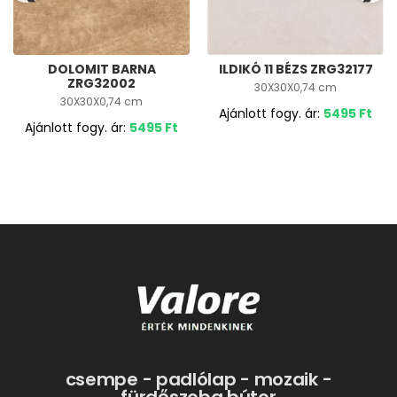
DOLOMIT BARNA
ILDIKÓ 11 BÉZS ZRG32177
ZRG32002
30X30X0,74 cm
30X30X0,74 cm
Ajánlott fogy. ár:
5495
Ft
Ajánlott fogy. ár:
5495
Ft
csempe - padlólap - mozaik -
fürdőszoba bútor