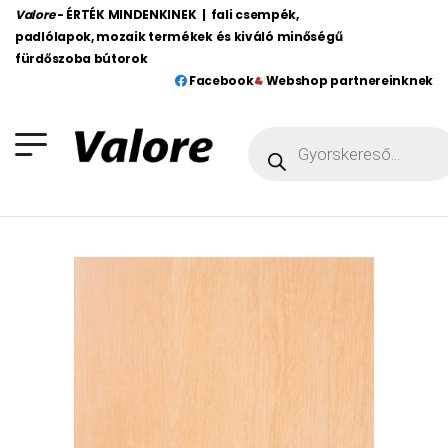
Valore
- ÉRTÉK MINDENKINEK | fali csempék,
padlólapok, mozaik termékek és kiváló minőségű
fürdőszoba bútorok
Facebook
Webshop partnereinknek