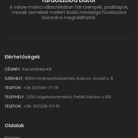
A Valore márka választékában fali csempék, padlólapok,
mozaik termékek mellett kiváló minőségű fürdőszoba
bútorok is megtalálhatók.
Elérhetőségek
CÉGNÉV:
Keramitalia Kft.
SZÉKHELY:
6800 Hódmezővásárhely, Kokron József u. 8.
TELEFON:
+36 30/945-17-76
TELEPHELY:
2310 Szigetszentmiklós, Petőfi Sándor u.135.
TELEFON:
+36-30/228-07-51
Oldalak
Főoldal