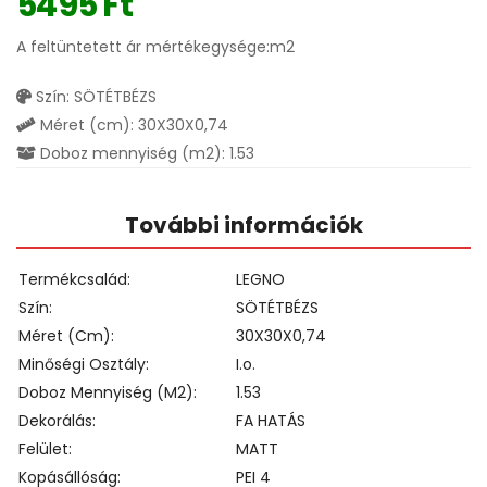
5495
Ft
A feltüntetett ár mértékegysége:m2
Szín: SÖTÉTBÉZS
Méret (cm): 30X30X0,74
Doboz mennyiség (m2): 1.53
További információk
Termékcsalád
LEGNO
Szín
SÖTÉTBÉZS
Méret (cm)
30X30X0,74
Minőségi Osztály
I.o.
Doboz Mennyiség (m2)
1.53
Dekorálás
FA HATÁS
Felület
MATT
Kopásállóság
PEI 4