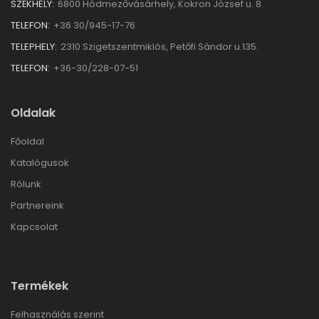
SZÉKHELY:
6800 Hódmezővásárhely, Kokron József u. 8.
TELEFON:
+36 30/945-17-76
TELEPHELY:
2310 Szigetszentmiklós, Petőfi Sándor u.135.
TELEFON:
+36-30/228-07-51
Oldalak
Főoldal
Katalógusok
Rólunk
Partnereink
Kapcsolat
Termékek
Felhasználás szerint