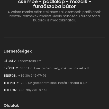
csempe - padlólap - mozaik -
fürdőszoba bútor
A Valore márka választékában fali csempék, padlólapok,
mozaik termékek mellett kiváló minőségű fürdőszoba
bútorok is megtalálhatók.
Elérhetőségek
CÉGNÉV:
Keramitalia Kft.
SZÉKHELY:
6800 Hódmezővásárhely, Kokron József u. 8.
TELEFON:
+36 30/945-17-76
TELEPHELY:
2310 Szigetszentmiklós, Petőfi Sándor u.135.
TELEFON:
+36-30/228-07-51
Oldalak