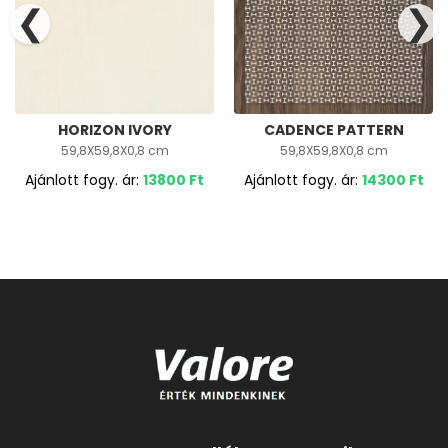
❮
❯
HORIZON IVORY
CADENCE PATTERN
59,8X59,8X0,8 cm
59,8X59,8X0,8 cm
Ajánlott fogy. ár:
13800
Ft
Ajánlott fogy. ár:
14300
Ft