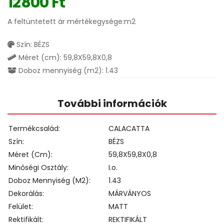
12800
Ft
A feltüntetett ár mértékegysége:m2
Szín: BÉZS
Méret (cm): 59,8X59,8X0,8
Doboz mennyiség (m2): 1.43
További információk
Termékcsalád
CALACATTA
Szín
BÉZS
Méret (cm)
59,8X59,8X0,8
Minőségi Osztály
I.o.
Doboz Mennyiség (m2)
1.43
Dekorálás
MÁRVÁNYOS
Felület
MATT
Rektifikált
REKTIFIKÁLT