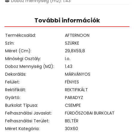
Doboz mennyiség (m2): 1.43
További információk
Termékcsalád
AFTERNOON
Szín
SZÜRKE
Méret (cm)
29,8X59,8
Minőségi Osztály
I.o.
Doboz Mennyiség (m2)
1.43
Dekorálás
MÁRVÁNYOS
Felület
FÉNYES
Rektifikált
REKTIFIKÁLT
Gyártó
PARADYZ
Burkolat Típusa
CSEMPE
Felhasználási Javaslat
FÜRDŐSZOBAI BURKOLAT
Felhasználási Terület
BELTÉR
Méret Kategória
30X60