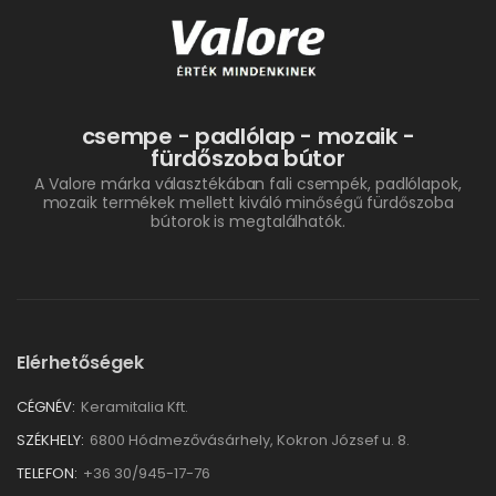
csempe - padlólap - mozaik -
fürdőszoba bútor
A Valore márka választékában fali csempék, padlólapok,
mozaik termékek mellett kiváló minőségű fürdőszoba
bútorok is megtalálhatók.
Elérhetőségek
CÉGNÉV:
Keramitalia Kft.
SZÉKHELY:
6800 Hódmezővásárhely, Kokron József u. 8.
TELEFON:
+36 30/945-17-76