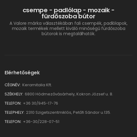
csempe - padlólap - mozaik -
fürdőszoba bútor
A Valore márka választékában fali csempék, padlólapok,
mozaik termékek mellett kiváló minőségű fürdőszoba
bútorok is megtalálhatók.
Elérhetőségek
CÉGNÉV:
Keramitalia Kft.
SZÉKHELY:
6800 Hódmezővásárhely, Kokron József u. 8.
TELEFON:
+36 30/945-17-76
TELEPHELY:
2310 Szigetszentmiklós, Petőfi Sándor u.135.
TELEFON:
+36-30/228-07-51