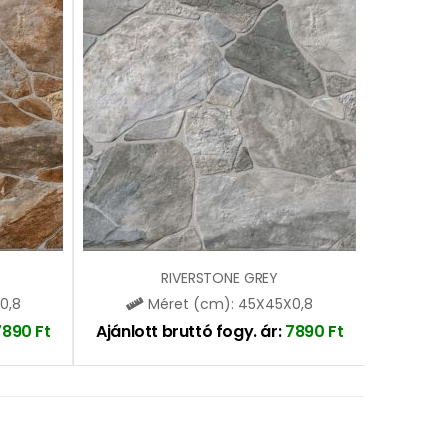
RIVERSTONE GREY
0,8
Méret (cm): 45X45X0,8
7890
Ft
Ajánlott bruttó fogy. ár:
7890
Ft