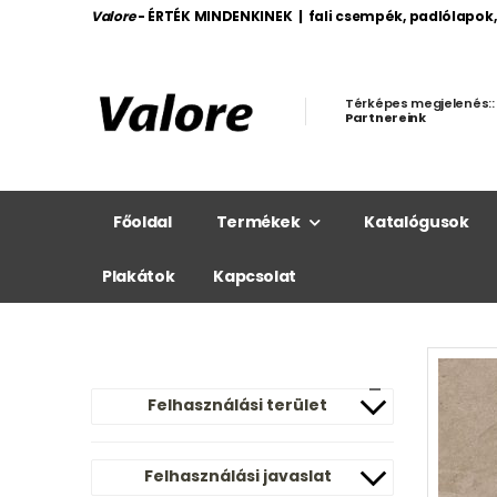
Valore
- ÉRTÉK MINDENKINEK | fali csempék, padlólapok
Térképes megjelenés::
Partnereink
Főoldal
Termékek
Katalógusok
Plakátok
Kapcsolat
Felhasználási terület
Felhasználási javaslat