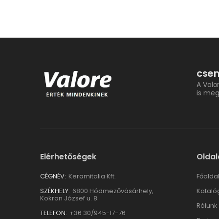
csem
A Valo
is meg
Elérhetőségek
Oldal
CÉGNÉV:
Keramitalia Kft.
Főolda
SZÉKHELY:
6800 Hódmezővásárhely,
Kataló
Kokron József u. 8.
Rólunk
TELEFON:
+36 30/945-17-76