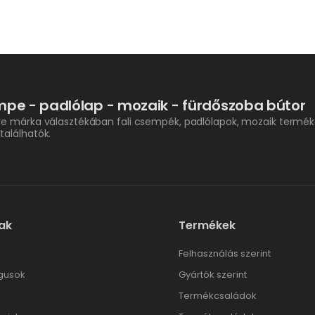
pe - padlólap - mozaik - fürdőszoba bútor
re márka választékában fali csempék, padlólapok, mozaik termék
találhatók.
ak
Termékek
l
Felhasználás szerint
gusok
Gyártók szerint
Termékcsaládok