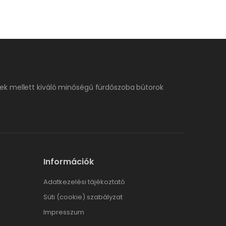
ek mellett kiváló minőségű fürdőszoba bútorok
Információk
Adatkezelési tájékoztató
Süti (cookie) szabályzat
Impresszum