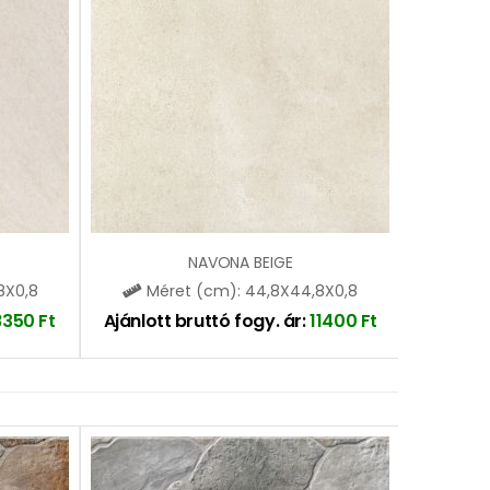
NAVONA BEIGE
8X0,8
Méret (cm): 44,8X44,8X0,8
8350
Ft
Ajánlott bruttó fogy. ár:
11400
Ft