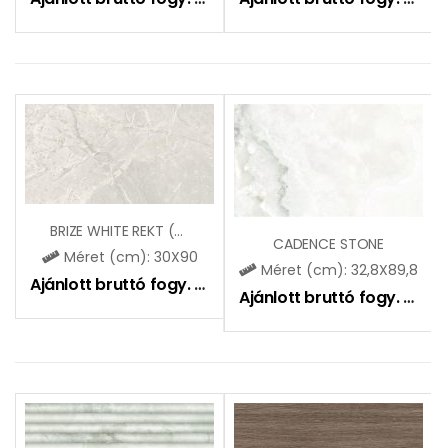
BRIZE WHITE REKT (CCR95)
CADENCE STONE
Méret (cm): 30X90
Méret (cm): 32,8X89,8
Ajánlott bruttó fogy. ár:
11590
Ft
Ajánlott bruttó fogy. ár:
16