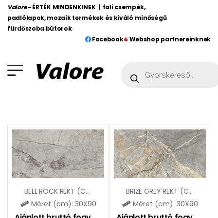
Valore
- ÉRTÉK MINDENKINEK | fali csempék,
padlólapok, mozaik termékek és kiváló minőségű
fürdőszoba bútorok
Facebook
Webshop partnereinknek
BELL ROCK REKT (CCR61)
BRIZE GREY REKT (CCR96)
Méret (cm): 30X90
Méret (cm): 30X90
Ajánlott bruttó fogy. ár:
11590
Ft
Ajánlott bruttó fogy. ár:
11