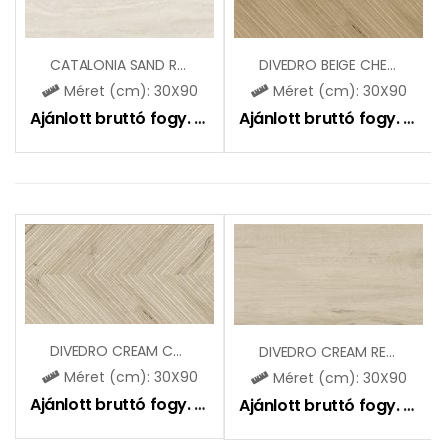
CATALONIA SAND REKT (CCR120)
DIVEDRO BEIGE CHEVRON REKT (CCR98)
Méret (cm): 30X90
Méret (cm): 30X90
Ajánlott bruttó fogy. ár:
11590
Ft
Ajánlott bruttó fogy. ár:
12
DIVEDRO CREAM CHEVRON REKT (CCR63)
DIVEDRO CREAM REKT (CCR62)
Méret (cm): 30X90
Méret (cm): 30X90
Ajánlott bruttó fogy. ár:
12590
Ft
Ajánlott bruttó fogy. ár:
11