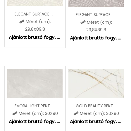
ELEGANT SURFACE PERLA INS. STR A
ELEGANT SURFACE SILVER INS. STR A
Méret (cm):
Méret (cm):
29,8X89,8
29,8X89,8
Ajánlott bruttó fogy. ár:
12550
Ft
Ajánlott bruttó fogy. ár:
12
EVORA LIGHT REKT (CCR137)
GOLD BEAUTY REKT (CCR154)
Méret (cm): 30X90
Méret (cm): 30X90
Ajánlott bruttó fogy. ár:
11590
Ft
Ajánlott bruttó fogy. ár:
11