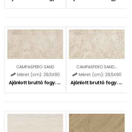
CAMPASPERO SAND
CAMPASPERO SAND DEKOR
Méret (cm): 29,5X90
Méret (cm): 29,5X90
Ajánlott bruttó fogy. ár:
10990
Ft
Ajánlott bruttó fogy. ár:
11