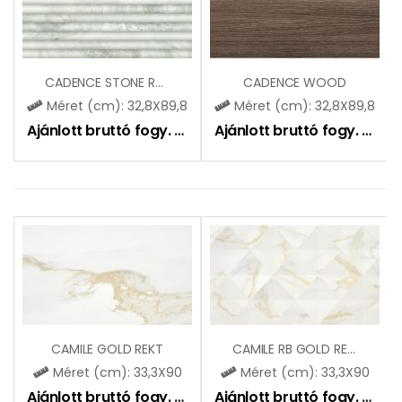
CADENCE STONE ROLL STR
CADENCE WOOD
Méret (cm): 32,8X89,8
Méret (cm): 32,8X89,8
Ajánlott bruttó fogy. ár:
16900
Ft
Ajánlott bruttó fogy. ár:
16
CAMILE GOLD REKT
CAMILE RB GOLD REKT
Méret (cm): 33,3X90
Méret (cm): 33,3X90
Ajánlott bruttó fogy. ár:
9190
Ft
Ajánlott bruttó fogy. ár:
9