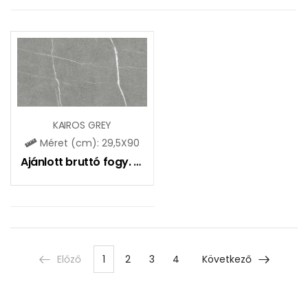
KAIROS GREY
Méret (cm): 29,5X90
Ajánlott bruttó fogy. ár:
10990
Ft
Előző
1
2
3
4
Következő