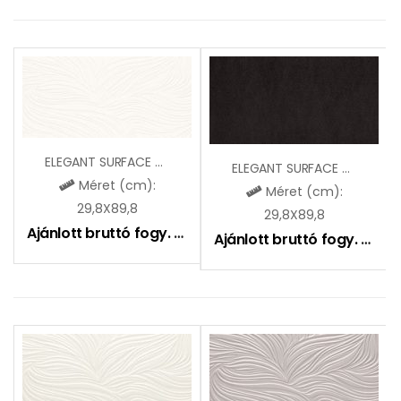
ELEGANT SURFACE BIANCO STR A
ELEGANT SURFACE NERO
Méret (cm):
Méret (cm):
29,8X89,8
29,8X89,8
Ajánlott bruttó fogy. ár:
14900
Ft
Ajánlott bruttó fogy. ár:
14