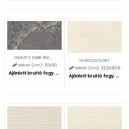
GRAVITY DARK REKT (CCR119)
HORIZON IVORY
Méret (cm): 30X90
Méret (cm): 32,8X89,8
Ajánlott bruttó fogy. ár:
11590
Ft
Ajánlott bruttó fogy. ár:
15