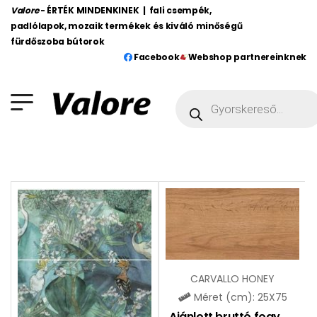
Valore
- ÉRTÉK MINDENKINEK | fali csempék,
padlólapok, mozaik termékek és kiváló minőségű
fürdőszoba bútorok
Facebook
Webshop partnereinknek
CARVALLO HONEY
Méret (cm): 25X75
Ajánlott bruttó fogy. ár:
9