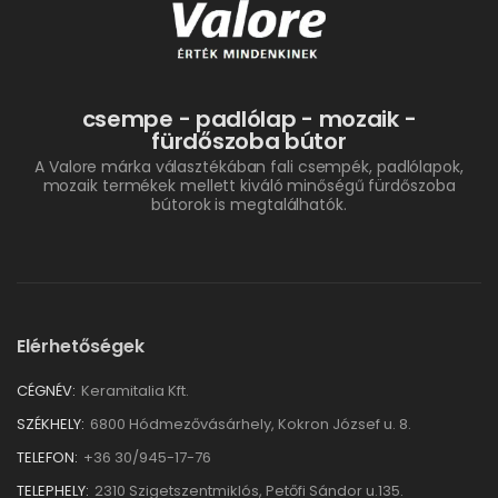
csempe - padlólap - mozaik -
fürdőszoba bútor
A Valore márka választékában fali csempék, padlólapok,
mozaik termékek mellett kiváló minőségű fürdőszoba
bútorok is megtalálhatók.
Elérhetőségek
CÉGNÉV:
Keramitalia Kft.
SZÉKHELY:
6800 Hódmezővásárhely, Kokron József u. 8.
TELEFON:
+36 30/945-17-76
TELEPHELY:
2310 Szigetszentmiklós, Petőfi Sándor u.135.