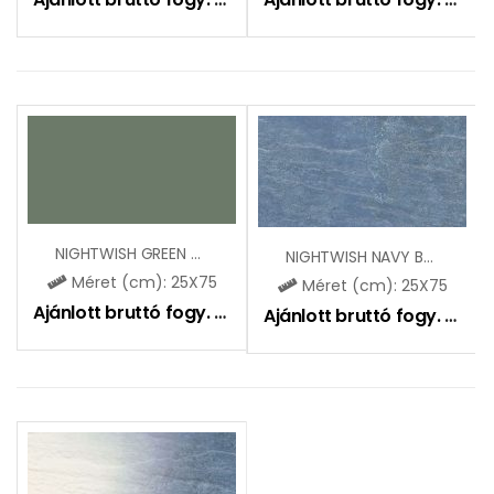
NIGHTWISH GREEN MAT
NIGHTWISH NAVY BLUE STR MAT
Méret (cm): 25X75
Méret (cm): 25X75
Ajánlott bruttó fogy. ár:
10750
Ft
Ajánlott bruttó fogy. ár:
11