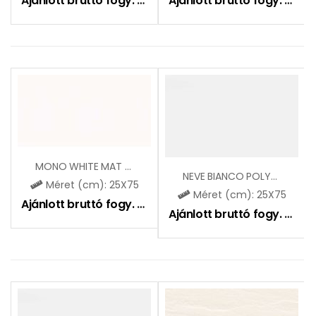
Ajánlott bruttó fogy. ár:
8390
Ft
Ajánlott bruttó fogy. ár:
9
MONO WHITE MAT (CCR38)
NEVE BIANCO POLYSK
Méret (cm): 25X75
Méret (cm): 25X75
Ajánlott bruttó fogy. ár:
9390
Ft
Ajánlott bruttó fogy. ár:
11