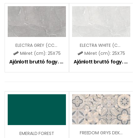
ELECTRA GREY (CCR147)
ELECTRA WHITE (CCR146)
Méret (cm): 25X75
Méret (cm): 25X75
Ajánlott bruttó fogy. ár:
9490
Ft
Ajánlott bruttó fogy. ár:
9
FREEDOM GRYS DEKOR MAT
EMERALD FOREST