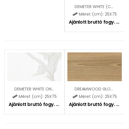
DEMETER WHITE (CCR148)
Méret (cm): 25X75
Ajánlott bruttó fogy. ár:
9
DEMETER WHITE ONDA (CCR149)
DREAMWOOD GLOSSY
Méret (cm): 25X75
Méret (cm): 25X75
Ajánlott bruttó fogy. ár:
10490
Ft
Ajánlott bruttó fogy. ár:
9