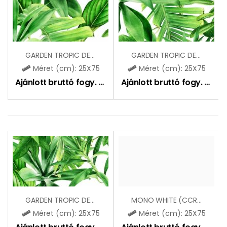
GARDEN TROPIC DEKOR A
GARDEN TROPIC DEKOR B
Méret (cm): 25X75
Méret (cm): 25X75
Ajánlott bruttó fogy. ár:
8390
Ft
Ajánlott bruttó fogy. ár:
8
GARDEN TROPIC DEKOR C
MONO WHITE (CCR10)
Méret (cm): 25X75
Méret (cm): 25X75