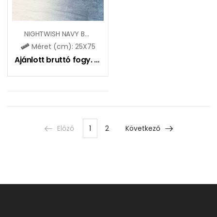
NIGHTWISH NAVY BLUE TONAL STR MAT
Méret (cm): 25X75
Ajánlott bruttó fogy. ár:
11400
Ft
Előző
1
2
Következő