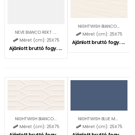
NIGHTWISH BIANCO STR A MAT
NEVE BIANCO REKT. MAT
Méret (cm): 25X75
Méret (cm): 25X75
Ajánlott bruttó fogy. ár:
11
Ajánlott bruttó fogy. ár:
10750
Ft
NIGHTWISH BIANCO STR B MAT
NIGHTWISH BLUE MAT
Méret (cm): 25X75
Méret (cm): 25X75
Ajánlott bruttó fogy. ár:
11400
Ft
Ajánlott bruttó fogy. ár:
10