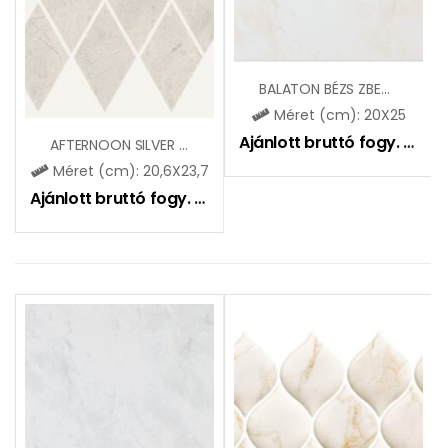
BALATON BÉZS ZBE710
Méret (cm): 20X25
Ajánlott bruttó fogy. ár:
51
AFTERNOON SILVER R. P. MAT MOZAIK
Méret (cm): 20,6X23,7
Ajánlott bruttó fogy. ár:
6900
Ft