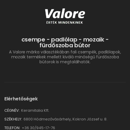
csempe - padlólap - mozaik -
fürdőszoba bútor
A Valore márka választékában fali csempék, padlólapok,
mozaik termékek mellett kiváló minőségű fürdőszoba
bútorok is megtalálhatók.
Elérhetőségek
CÉGNÉV:
Keramitalia Kft.
SZÉKHELY:
6800 Hódmezővásárhely, Kokron József u. 8.
TELEFON:
+36 30/945-17-76