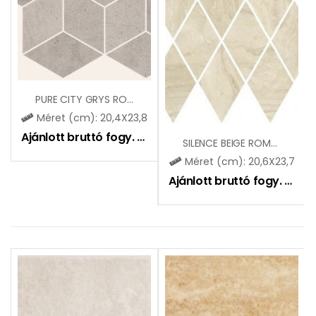
PURE CITY GRYS ROMB HEXAGON MOZAIK
Méret (cm): 20,4X23,8
Ajánlott bruttó fogy. ár:
7700
Ft
SILENCE BEIGE ROMB PILLOW MOZAIK
Méret (cm): 20,6X23,7
Ajánlott bruttó fogy. ár:
6