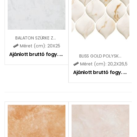
BALATON SZÜRKE ZBE709
Méret (cm): 20X25
Ajánlott bruttó fogy. ár:
5195
Ft
BLISS GOLD POLYSK ARABESKA MOZAIK
Méret (cm): 20,2X26,5
Ajánlott bruttó fogy. ár:
8