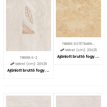
TIBERIS SÖTÉTBARNA ZBE799
Méret (cm): 20X25
Ajánlott bruttó fogy. ár:
51
TIBERIS K-2
Méret (cm): 20X25
Ajánlott bruttó fogy. ár:
2025
Ft