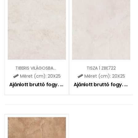
TIBERIS VILÁGOSBARNA ZBE798
TISZA 1 ZBE722
Méret (cm): 20X25
Méret (cm): 20X25
Ajánlott bruttó fogy. ár:
5195
Ft
Ajánlott bruttó fogy. ár:
51