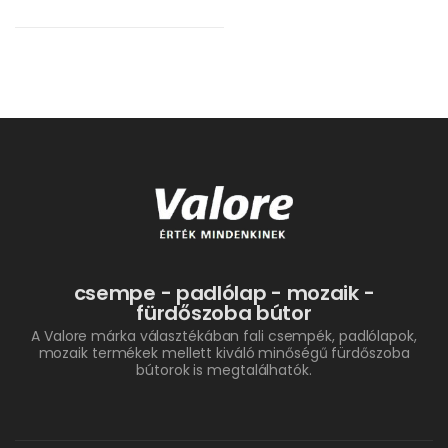
csempe - padlólap - mozaik -
fürdőszoba bútor
A Valore márka választékában fali csempék, padlólapok,
mozaik termékek mellett kiváló minőségű fürdőszoba
bútorok is megtalálhatók.