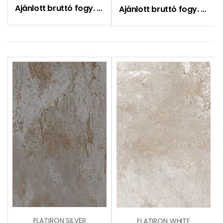
Ajánlott bruttó fogy. ár:
9490
Ft
Ajánlott bruttó fogy. ár:
9
FLATIRON SILVER
FLATIRON WHITE