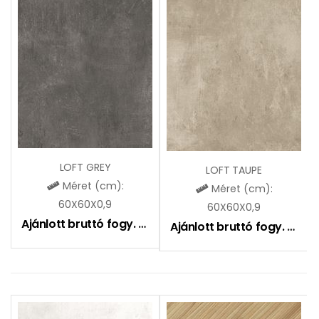
LOFT GREY
LOFT TAUPE
Méret (cm):
Méret (cm):
60X60X0,9
60X60X0,9
Ajánlott bruttó fogy. ár:
9490
Ft
Ajánlott bruttó fogy. ár:
9