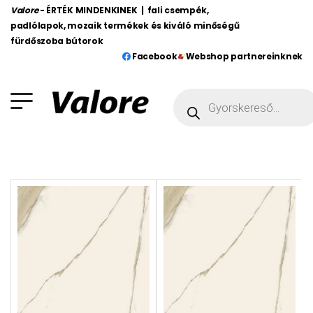
Valore
- ÉRTÉK MINDENKINEK | fali csempék,
padlólapok, mozaik termékek és kiváló minőségű
fürdőszoba bútorok
Facebook
Webshop partnereinknek