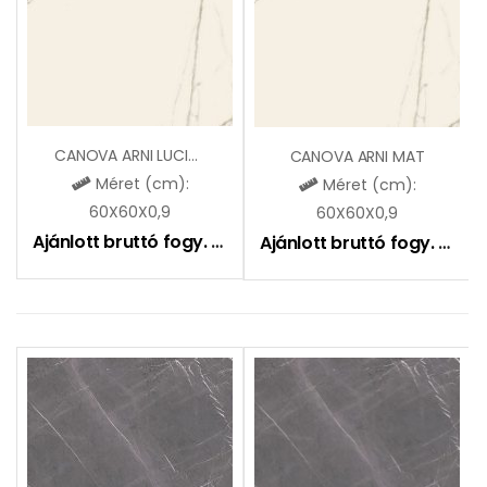
CANOVA ARNI LUCIDO
CANOVA ARNI MAT
Méret (cm):
Méret (cm):
60X60X0,9
60X60X0,9
Ajánlott bruttó fogy. ár:
16990
Ft
Ajánlott bruttó fogy. ár:
12