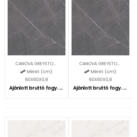
CANOVA GREYSTONE LUCIDO
CANOVA GREYSTONE MAT
Méret (cm):
Méret (cm):
60X60X0,9
60X60X0,9
Ajánlott bruttó fogy. ár:
16990
Ft
Ajánlott bruttó fogy. ár:
12