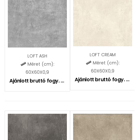
LOFT CREAM
LOFT ASH
Méret (cm):
Méret (cm):
60X60X0,9
60X60X0,9
Ajánlott bruttó fogy. ár:
9
Ajánlott bruttó fogy. ár:
9490
Ft