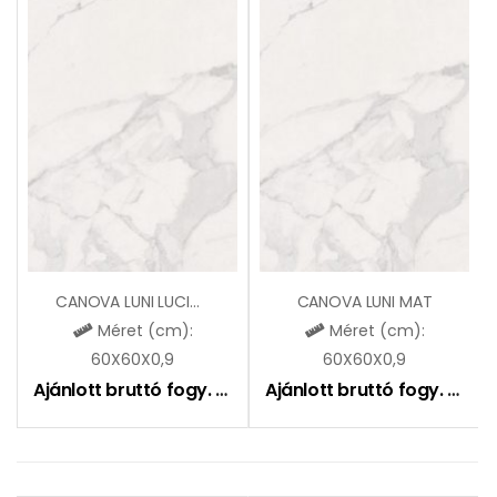
CANOVA LUNI LUCIDO
CANOVA LUNI MAT
Méret (cm):
Méret (cm):
60X60X0,9
60X60X0,9
Ajánlott bruttó fogy. ár:
16990
Ft
Ajánlott bruttó fogy. ár:
12