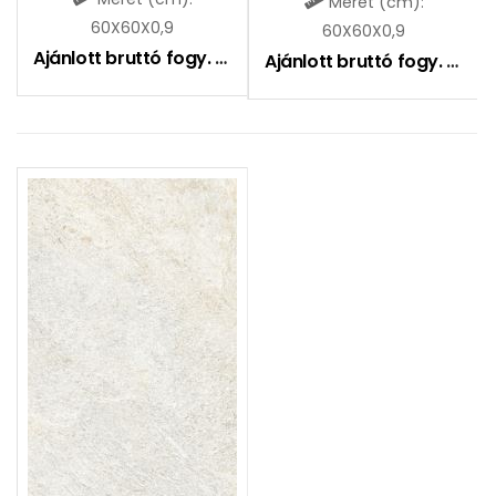
Méret (cm):
60X60X0,9
60X60X0,9
Ajánlott bruttó fogy. ár:
9490
Ft
Ajánlott bruttó fogy. ár:
9