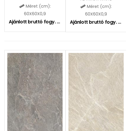
Méret (cm):
Méret (cm):
60X60X0,9
60X60X0,9
Ajánlott bruttó fogy. ár:
9490
Ft
Ajánlott bruttó fogy. ár:
9