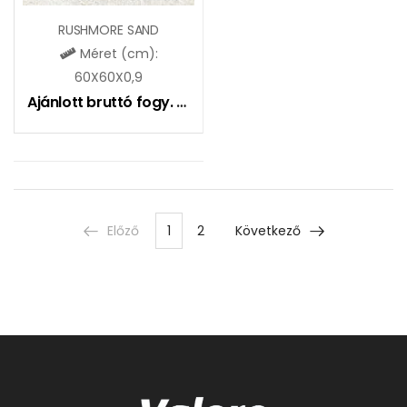
RUSHMORE SAND
Méret (cm):
60X60X0,9
Ajánlott bruttó fogy. ár:
9490
Ft
Előző
1
2
Következő