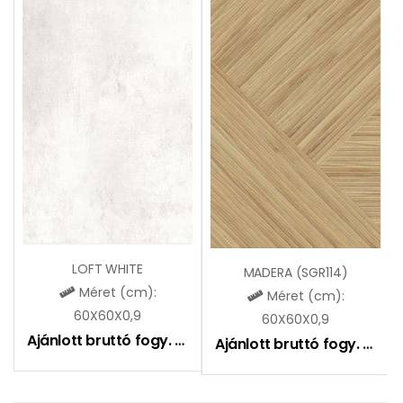
LOFT WHITE
MADERA (SGR114)
Méret (cm):
Méret (cm):
60X60X0,9
60X60X0,9
Ajánlott bruttó fogy. ár:
9490
Ft
Ajánlott bruttó fogy. ár:
8