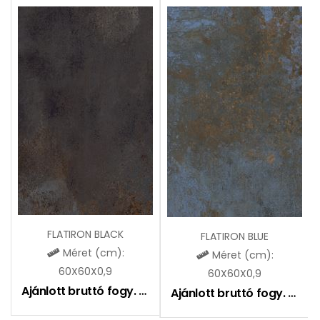
FLATIRON BLACK
FLATIRON BLUE
Méret (cm):
Méret (cm):
60X60X0,9
60X60X0,9
Ajánlott bruttó fogy. ár:
9490
Ft
Ajánlott bruttó fogy. ár:
9