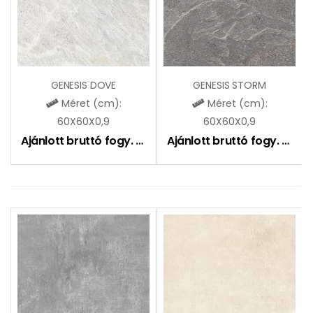
GENESIS DOVE
GENESIS STORM
Méret (cm):
Méret (cm):
60X60X0,9
60X60X0,9
Ajánlott bruttó fogy. ár:
9490
Ft
Ajánlott bruttó fogy. ár:
9