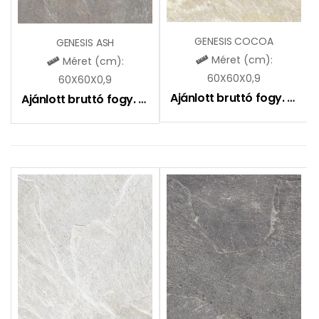
GENESIS COCOA
GENESIS ASH
Méret (cm):
Méret (cm):
60X60X0,9
60X60X0,9
Ajánlott bruttó fogy. ár:
9
Ajánlott bruttó fogy. ár:
9490
Ft