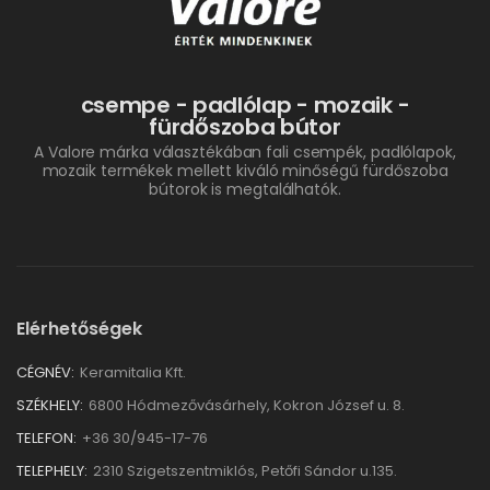
csempe - padlólap - mozaik -
fürdőszoba bútor
A Valore márka választékában fali csempék, padlólapok,
mozaik termékek mellett kiváló minőségű fürdőszoba
bútorok is megtalálhatók.
Elérhetőségek
CÉGNÉV:
Keramitalia Kft.
SZÉKHELY:
6800 Hódmezővásárhely, Kokron József u. 8.
TELEFON:
+36 30/945-17-76
TELEPHELY:
2310 Szigetszentmiklós, Petőfi Sándor u.135.