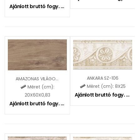
Ajánlott bruttó fogy. ár:
6495
Ft
ANKARA SZ-106
AMAZONAS VILÁGOSBARNA ZGD62105
Méret (cm): 8X25
Méret (cm):
Ajánlott bruttó fogy. ár:
21
20X60X0,83
Ajánlott bruttó fogy. ár:
6495
Ft