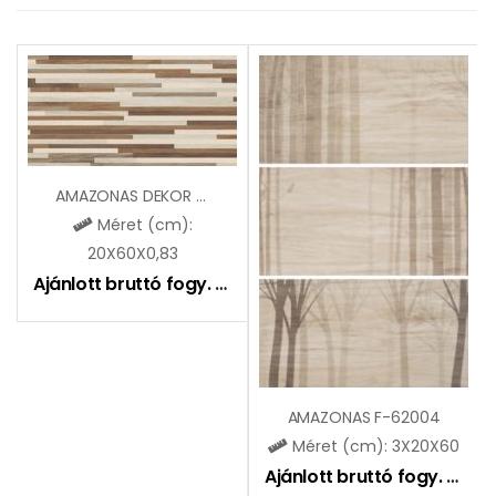
AMAZONAS DEKOR ZGD62109
Méret (cm):
20X60X0,83
Ajánlott bruttó fogy. ár:
6495
Ft
AMAZONAS F-62004
Méret (cm): 3X20X60
Ajánlott bruttó fogy. ár:
8