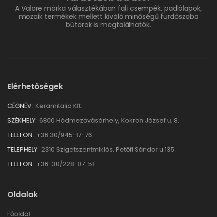
A Valore márka választékában fali csempék, padlólapok,
mozaik termékek mellett kiváló minőségű fürdőszoba
bútorok is megtalálhatók.
Elérhetőségek
CÉGNÉV:
Keramitalia Kft.
SZÉKHELY:
6800 Hódmezővásárhely, Kokron József u. 8.
TELEFON:
+36 30/945-17-76
TELEPHELY:
2310 Szigetszentmiklós, Petőfi Sándor u.135.
TELEFON:
+36-30/228-07-51
Oldalak
Főoldal