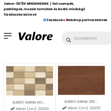
Valore
- ÉRTÉK MINDENKINEK | fali csempék,
padlólapok, mozaik termékek és kiváló minőségű
fürdőszoba bútorok
Facebook
Webshop partnereinknek
ALBERO BARNA ZBD53006
ALBERO BARNA MOZAIK ZVD53009
Méret (cm): 20X50
Méret (cm): 20X50