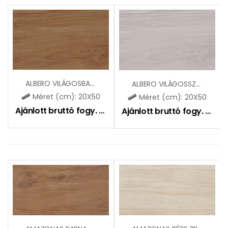
ALBERO VILÁGOSBARNA ZBD53005
ALBERO VILÁGOSSZÜRKE ZBD53007
Méret (cm): 20X50
Méret (cm): 20X50
Ajánlott bruttó fogy. ár:
6495
Ft
Ajánlott bruttó fogy. ár:
6