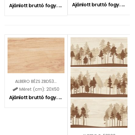
Ajánlott bruttó fogy. ár:
6
Ajánlott bruttó fogy. ár:
7195
Ft
ALBERO BÉZS ZBD53004
Méret (cm): 20X50
Ajánlott bruttó fogy. ár:
6495
Ft