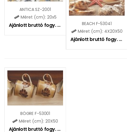
ANTICA SZ-2001
Méret (cm): 20x5
BEACH F-53041
Ajánlott bruttó fogy. ár:
1035
Ft
Méret (cm): 4X20X50
Ajánlott bruttó fogy. ár:
2
BÖGRE F-53001
Méret (cm): 20X50
Ajánlott bruttó fogy. ár:
3675
Ft