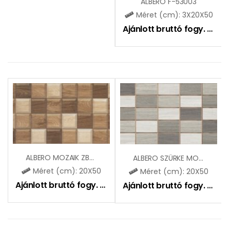
ALBERO F-53003
Méret (cm): 3X20X50
Ajánlott bruttó fogy. ár:
7
ALBERO MOZAIK ZBD53011
ALBERO SZÜRKE MOZAIK ZVD53010
Méret (cm): 20X50
Méret (cm): 20X50
Ajánlott bruttó fogy. ár:
6995
Ft
Ajánlott bruttó fogy. ár:
71