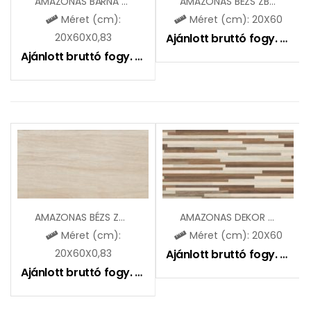
AMAZONAS BARNA ZGD62106
AMAZONAS BÉZS ZBD62004
Méret (cm):
Méret (cm): 20X60
20X60X0,83
Ajánlott bruttó fogy. ár:
6
Ajánlott bruttó fogy. ár:
6495
Ft
AMAZONAS BÉZS ZGD62104
AMAZONAS DEKOR ZBD62009
Méret (cm):
Méret (cm): 20X60
20X60X0,83
Ajánlott bruttó fogy. ár:
6
Ajánlott bruttó fogy. ár:
6495
Ft