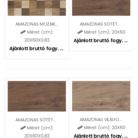
AMAZONAS MOZAIKOS ZGD62108
AMAZONAS SÖTÉTBARNA ZBD62007
Méret (cm):
Méret (cm): 20X60
20X60X0,83
Ajánlott bruttó fogy. ár:
6
Ajánlott bruttó fogy. ár:
6495
Ft
AMAZONAS VILÁGOSBARNA ZBD62005
AMAZONAS SÖTÉTBARNA ZGD62107
Méret (cm): 20X60
Méret (cm):
Ajánlott bruttó fogy. ár:
6
20X60X0,83