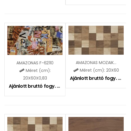
AMAZONAS MOZAIKOS ZBD62008
AMAZONAS F-62110
Méret (cm): 20X60
Méret (cm):
Ajánlott bruttó fogy. ár:
6
20X60X0,83
Ajánlott bruttó fogy. ár:
3955
Ft