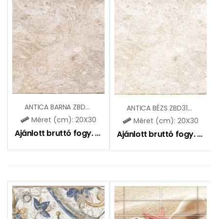
ANTICA BARNA ZBD31007
ANTICA BÉZS ZBD31006
Méret (cm): 20X30
Méret (cm): 20X30
Ajánlott bruttó fogy. ár:
5195
Ft
Ajánlott bruttó fogy. ár:
51