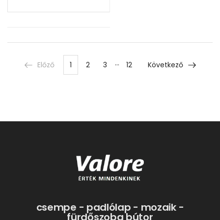
…
Előző
1
2
3
12
Következő
csempe - padlólap - mozaik -
fürdőszoba bútor