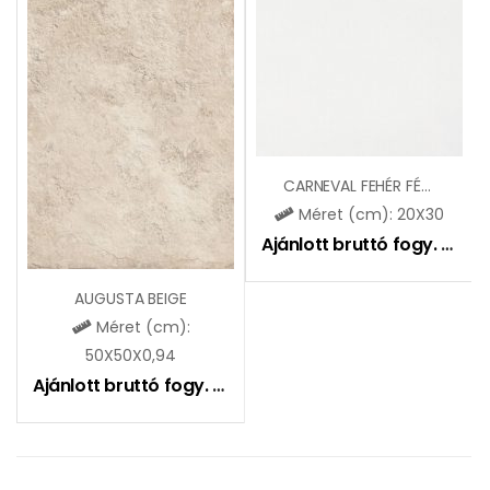
CARNEVAL FEHÉR FÉNYES (ZBR301)
Méret (cm): 20X30
Ajánlott bruttó fogy. ár:
51
AUGUSTA BEIGE
Méret (cm):
50X50X0,94
Ajánlott bruttó fogy. ár:
9790
Ft