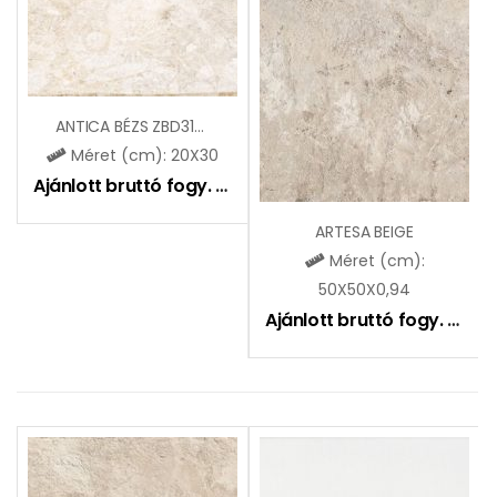
ANTICA BÉZS ZBD31006
Méret (cm): 20X30
Ajánlott bruttó fogy. ár:
5195
Ft
ARTESA BEIGE
Méret (cm):
50X50X0,94
Ajánlott bruttó fogy. ár:
9