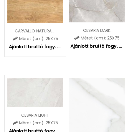
CESARIA DARK
CARVALLO NATURAL ( CCR141)
Méret (cm): 25X75
Méret (cm): 25X75
Ajánlott bruttó fogy. ár:
9
Ajánlott bruttó fogy. ár:
9490
Ft
CESARIA LIGHT
Méret (cm): 25X75
Ajánlott bruttó fogy. ár:
9490
Ft