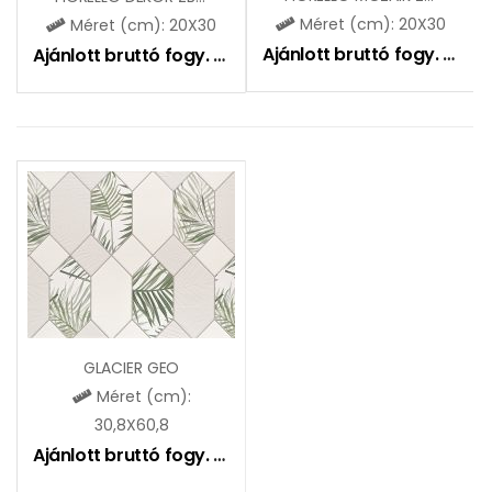
Méret (cm): 20X30
Méret (cm): 20X30
Ajánlott bruttó fogy. ár:
51
Ajánlott bruttó fogy. ár:
5195
Ft
GLACIER GEO
Méret (cm):
30,8X60,8
Ajánlott bruttó fogy. ár:
9550
Ft