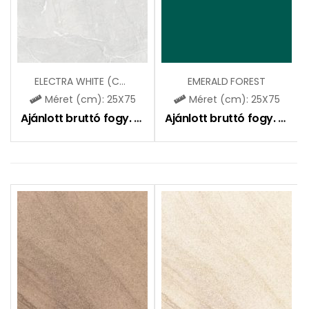
ELECTRA WHITE (CCR146)
EMERALD FOREST
Méret (cm): 25X75
Méret (cm): 25X75
Ajánlott bruttó fogy. ár:
9490
Ft
Ajánlott bruttó fogy. ár:
9