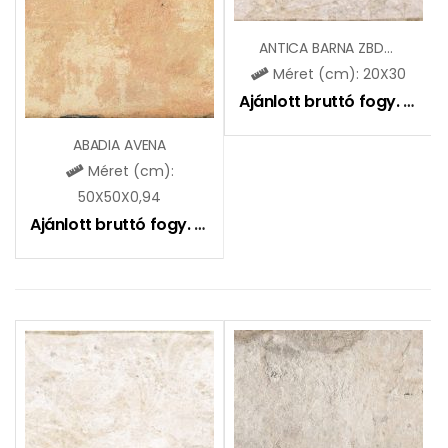
ANTICA BARNA ZBD31007
Méret (cm): 20X30
Ajánlott bruttó fogy. ár:
51
ABADIA AVENA
Méret (cm):
50X50X0,94
Ajánlott bruttó fogy. ár:
9790
Ft