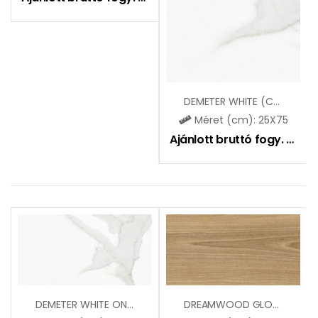
DEMETER WHITE (CCR148)
Méret (cm): 25X75
Ajánlott bruttó fogy. ár:
9
DEMETER WHITE ONDA (CCR149)
DREAMWOOD GLOSSY