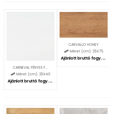
CARVALLO HONEY
Méret (cm): 25X75
Ajánlott bruttó fogy. ár:
9
CARNEVAL FÉNYES FEHÉR ZBK601
Méret (cm): 25X40
Ajánlott bruttó fogy. ár:
5995
Ft