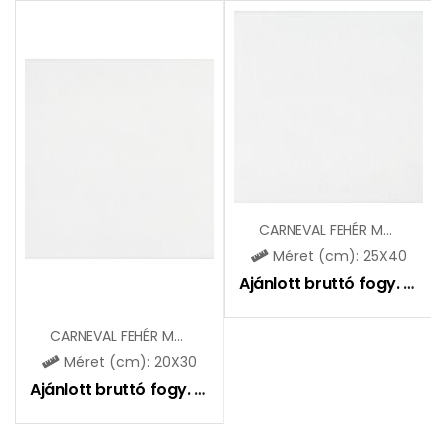
CARNEVAL FEHÉR MAT ZBK602
Méret (cm): 25X40
Ajánlott bruttó fogy. ár:
5
CARNEVAL FEHÉR MAT (ZBR302)
Méret (cm): 20X30
Ajánlott bruttó fogy. ár:
5195
Ft