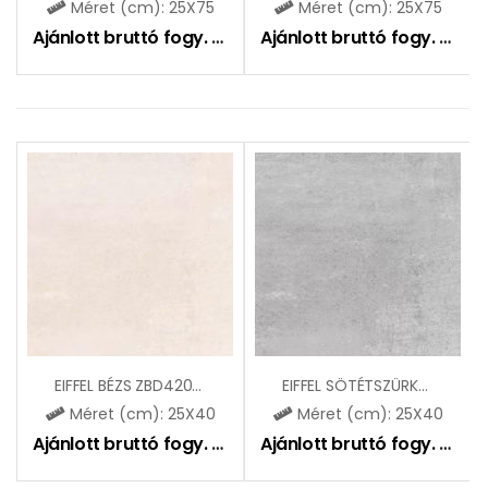
Méret (cm): 25X75
Méret (cm): 25X75
Ajánlott bruttó fogy. ár:
10490
Ft
Ajánlott bruttó fogy. ár:
9
EIFFEL BÉZS ZBD42078
EIFFEL SÖTÉTSZÜRKE ZBD42077
Méret (cm): 25X40
Méret (cm): 25X40
Ajánlott bruttó fogy. ár:
5995
Ft
Ajánlott bruttó fogy. ár:
5