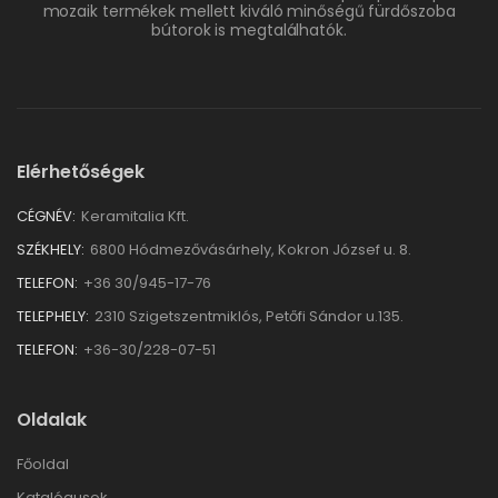
mozaik termékek mellett kiváló minőségű fürdőszoba
bútorok is megtalálhatók.
Elérhetőségek
CÉGNÉV:
Keramitalia Kft.
SZÉKHELY:
6800 Hódmezővásárhely, Kokron József u. 8.
TELEFON:
+36 30/945-17-76
TELEPHELY:
2310 Szigetszentmiklós, Petőfi Sándor u.135.
TELEFON:
+36-30/228-07-51
Oldalak
Főoldal
Katalógusok