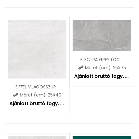
ELECTRA GREY (CCR147)
Méret (cm): 25X75
Ajánlott bruttó fogy. ár:
9
EIFFEL VILÁGOSSZÜRKE ZBD42075
Méret (cm): 25X40
Ajánlott bruttó fogy. ár:
5995
Ft