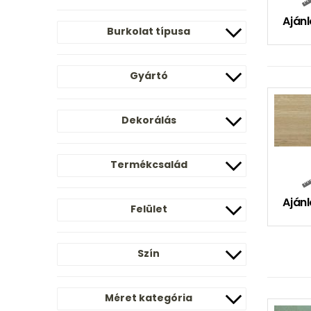
Ajánl
Burkolat típusa
Gyártó
Dekorálás
Termékcsalád
Ajánl
Felület
Szín
Méret kategória