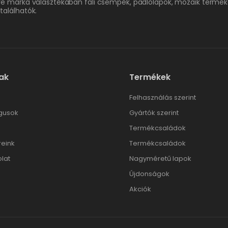
re márka választékában fali csempék, padlólapok, mozaik termék
találhatók.
ak
Termékek
l
Felhasználás szerint
gusok
Gyártók szerint
Termékcsaládok
reink
Termékcsaládok
lat
Nagyméretű lapok
Újdonságok
Akciók