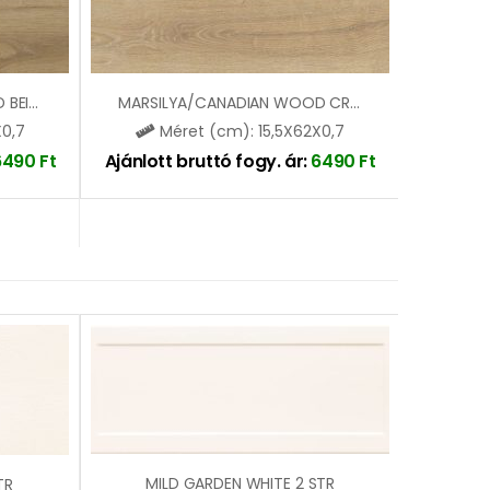
MARSILYA/CANADIAN WOOD BEIGE (SGR136)
MARSILYA/CANADIAN WOOD CREAM (SGR135)
X0,7
Méret (cm): 15,5X62X0,7
6490
Ft
Ajánlott bruttó fogy. ár:
6490
Ft
MILD GARDEN WHITE 2 STR
TR