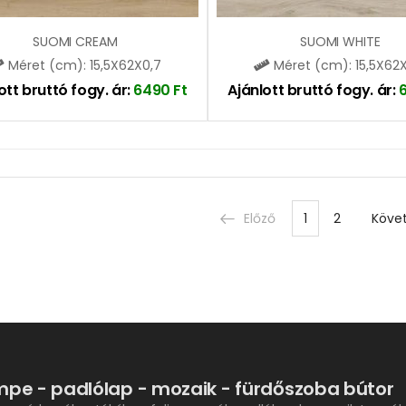
SUOMI CREAM
SUOMI WHITE
Méret (cm): 15,5X62X0,7
Méret (cm): 15,5X62
ott bruttó fogy. ár:
6490
Ft
Ajánlott bruttó fogy. ár:
Előző
1
2
Köve
pe - padlólap - mozaik - fürdőszoba bútor