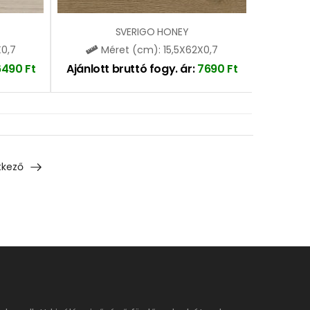
SVERIGO HONEY
X0,7
Méret (cm): 15,5X62X0,7
6490
Ft
Ajánlott bruttó fogy. ár:
7690
Ft
tkező