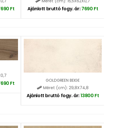
X0,7
Méret (cm): 15,5X62X0,7
7690
Ft
Ajánlott bruttó fogy. ár:
7690
Ft
X0,7
GOLDGREEN BEIGE
7690
Ft
Méret (cm): 29,8X74,8
Ajánlott bruttó fogy. ár:
13800
Ft