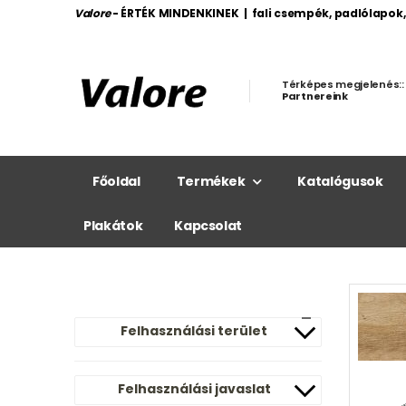
Valore
- ÉRTÉK MINDENKINEK | fali csempék, padlólapok
Térképes megjelenés::
Partnereink
Főoldal
Termékek
Katalógusok
Plakátok
Kapcsolat
Felhasználási terület
Felhasználási javaslat