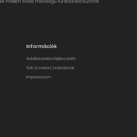
ek mellett kiváló minőségű fürdőszoba bútorok
Információk
Adatkezelési tájékoztató
Süti (cookie) szabályzat
Impresszum