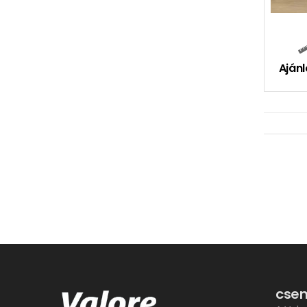
Ajánl
csem