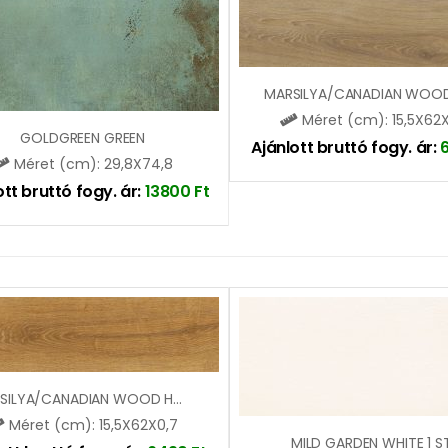
Méret (cm): 15,5X62
GOLDGREEN GREEN
Ajánlott bruttó fogy. ár:
Méret (cm): 29,8X74,8
ott bruttó fogy. ár:
13800
Ft
MARSILYA/CANADIAN WOOD HONEY (SGR134)
Méret (cm): 15,5X62X0,7
MILD GARDEN WHITE 1 S