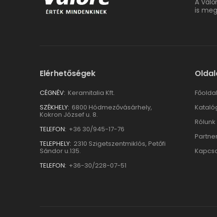
A Valo
is meg
Elérhetőségek
Oldal
CÉGNÉV:
Keramitalia Kft.
Főolda
SZÉKHELY:
6800 Hódmezővásárhely,
Kataló
Kokron József u. 8.
Rólunk
TELEFON:
+36 30/945-17-76
Partne
TELEPHELY:
2310 Szigetszentmiklós, Petőfi
Sándor u.135.
Kapcso
TELEFON:
+36-30/228-07-51