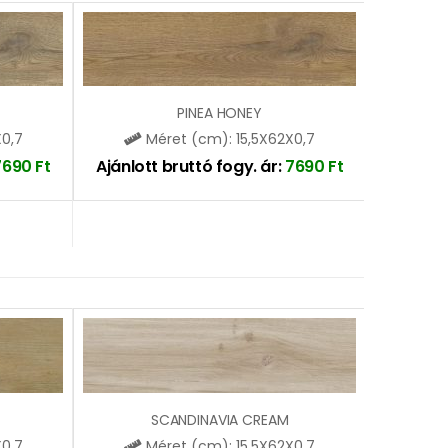
PINEA HONEY
X0,7
Méret (cm): 15,5X62X0,7
7690
Ft
Ajánlott bruttó fogy. ár:
7690
Ft
SCANDINAVIA CREAM
X0,7
Méret (cm): 15,5X62X0,7