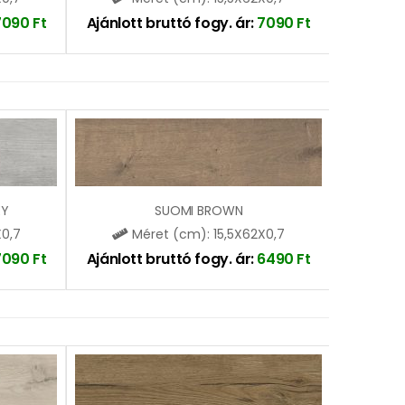
7090
Ft
Ajánlott bruttó fogy. ár:
7090
Ft
EY
SUOMI BROWN
X0,7
Méret (cm): 15,5X62X0,7
7090
Ft
Ajánlott bruttó fogy. ár:
6490
Ft