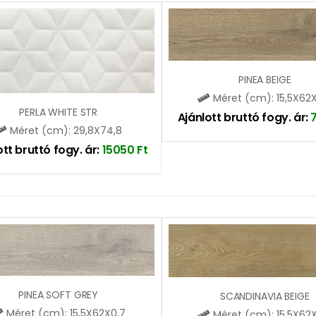
PINEA BEIGE
Méret (cm): 15,5X62
PERLA WHITE STR
Ajánlott bruttó fogy. ár:
Méret (cm): 29,8X74,8
ott bruttó fogy. ár:
15050
Ft
PINEA SOFT GREY
SCANDINAVIA BEIGE
Méret (cm): 15,5X62X0,7
Méret (cm): 15,5X62