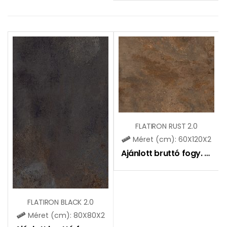
FLATIRON RUST 2.0
Méret (cm): 60X120X2
Ajánlott bruttó fogy. ár:
18
FLATIRON BLACK 2.0
Méret (cm): 80X80X2