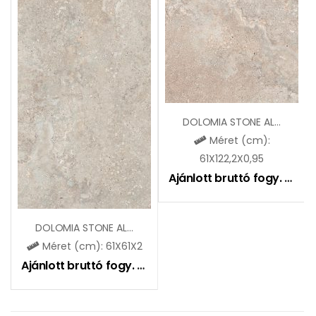
DOLOMIA STONE ALMOND OUTDOOR
Méret (cm):
61X122,2X0,95
Ajánlott bruttó fogy. ár:
12
DOLOMIA STONE ALMOND 2.0
Méret (cm): 61X61X2
Ajánlott bruttó fogy. ár:
19990
Ft