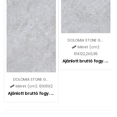
DOLOMIA STONE GREY OUTDOOR
Méret (cm):
61X122,2X0,95
Ajánlott bruttó fogy. ár:
12
DOLOMIA STONE GREY 2.0
Méret (cm): 61X61X2
Ajánlott bruttó fogy. ár:
19990
Ft