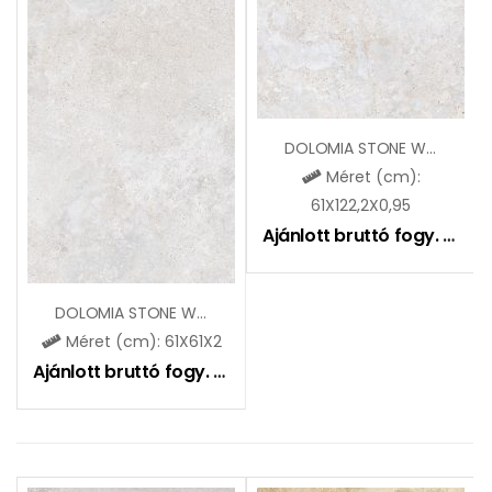
DOLOMIA STONE WHITE OUTDOOR
Méret (cm):
61X122,2X0,95
Ajánlott bruttó fogy. ár:
12
DOLOMIA STONE WHITE 2.0
Méret (cm): 61X61X2
Ajánlott bruttó fogy. ár:
19990
Ft