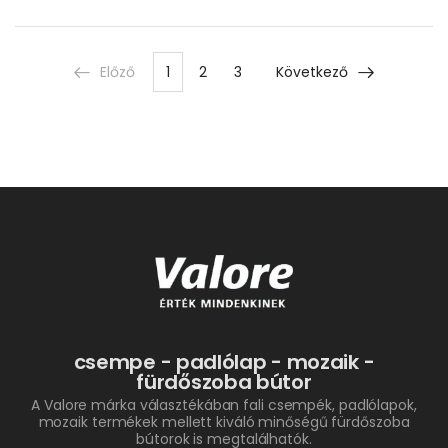
Előző
1
2
3
Következő
csempe - padlólap - mozaik -
fürdőszoba bútor
A Valore márka választékában fali csempék, padlólapok,
mozaik termékek mellett kiváló minőségű fürdőszoba
bútorok is megtalálhatók.