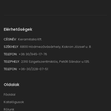
Elérhetőségek
CÉGNÉV:
Keramitalia Kft.
SZÉKHELY:
6800 Hódmezővásárhely, Kokron József u. 8.
TELEFON:
+36 30/945-17-76
TELEPHELY:
2310 Szigetszentmiklós, Petőfi Sándor u.135.
TELEFON:
+36-30/228-07-51
Oldalak
Főoldal
Katalógusok
Rólunk