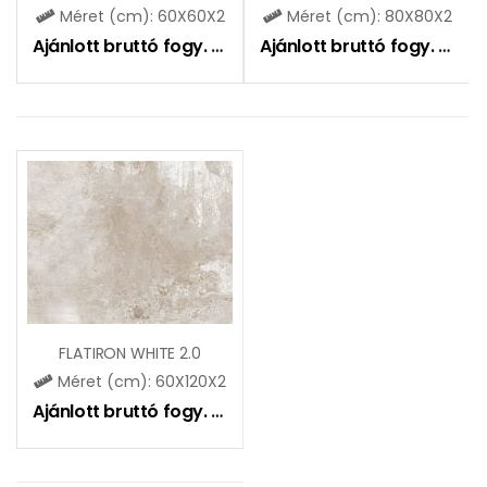
Méret (cm): 60X60X2
Méret (cm): 80X80X2
Ajánlott bruttó fogy. ár:
16990
Ft
Ajánlott bruttó fogy. ár:
17
FLATIRON WHITE 2.0
Méret (cm): 60X120X2
Ajánlott bruttó fogy. ár:
18990
Ft