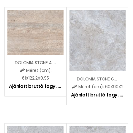
DOLOMIA STONE ALMOND-VEIN CUT OUTDOOR
Méret (cm):
61X122,2X0,95
DOLOMIA STONE GREY 2.0
Ajánlott bruttó fogy. ár:
12990
Ft
Méret (cm): 60X90X2
Ajánlott bruttó fogy. ár:
2