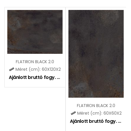
FLATIRON BLACK 2.0
Méret (cm): 60X120X2
Ajánlott bruttó fogy. ár:
18990
Ft
FLATIRON BLACK 2.0
Méret (cm): 60X60X2
Ajánlott bruttó fogy. ár:
16