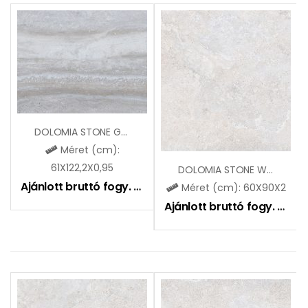
DOLOMIA STONE GREY-VEIN CUT OUTDOOR
Méret (cm):
61X122,2X0,95
DOLOMIA STONE WHITE 2.0
Ajánlott bruttó fogy. ár:
12990
Ft
Méret (cm): 60X90X2
Ajánlott bruttó fogy. ár:
2