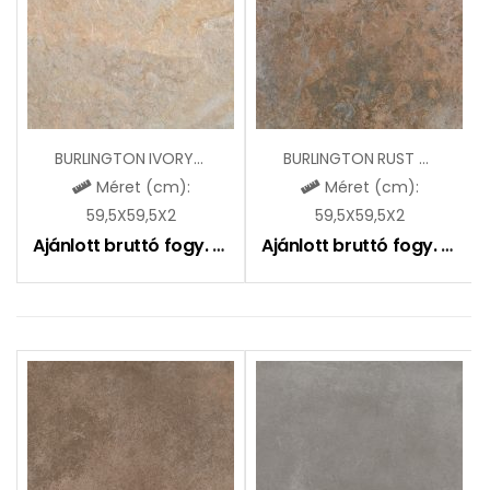
BURLINGTON IVORY 2.0
BURLINGTON RUST 2.0
Méret (cm):
Méret (cm):
59,5X59,5X2
59,5X59,5X2
Ajánlott bruttó fogy. ár:
15100
Ft
Ajánlott bruttó fogy. ár:
15