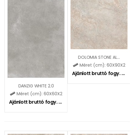
DOLOMIA STONE ALMOND 2.0
Méret (cm): 60X90X2
Ajánlott bruttó fogy. ár:
2
DANZIG WHITE 2.0
Méret (cm): 60X60X2
Ajánlott bruttó fogy. ár:
12990
Ft