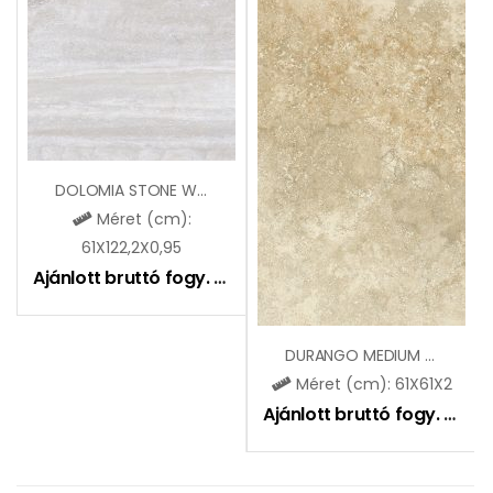
DOLOMIA STONE WHITE-VEIN CUT OUTDOOR
Méret (cm):
61X122,2X0,95
Ajánlott bruttó fogy. ár:
12990
Ft
DURANGO MEDIUM 2.0
Méret (cm): 61X61X2
Ajánlott bruttó fogy. ár:
19