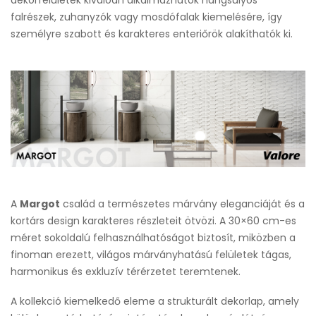
falrészek, zuhanyzók vagy mosdófalak kiemelésére, így
személyre szabott és karakteres enteriőrök alakíthatók ki.
A
Margot
család a természetes márvány eleganciáját és a
kortárs design karakteres részleteit ötvözi. A 30×60 cm-es
méret sokoldalú felhasználhatóságot biztosít, miközben a
finoman erezett, világos márványhatású felületek tágas,
harmonikus és exkluzív térérzetet teremtenek.
A kollekció kiemelkedő eleme a strukturált dekorlap, amely