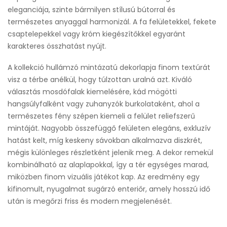
eleganciája, szinte bármilyen stílusú bútorral és
természetes anyaggal harmonizál. A fa felületekkel, fekete
csaptelepekkel vagy króm kiegészítőkkel egyaránt
karakteres összhatást nyújt.
A kollekció hullámzó mintázatú dekorlapja finom textúrát
visz a térbe anélkül, hogy túlzottan uralná azt. Kiváló
választás mosdófalak kiemelésére, kád mögötti
hangsúlyfalként vagy zuhanyzók burkolataként, ahol a
természetes fény szépen kiemeli a felület reliefszerű
mintáját. Nagyobb összefüggő felületen elegáns, exkluzív
hatást kelt, míg keskeny sávokban alkalmazva diszkrét,
mégis különleges részletként jelenik meg. A dekor remekül
kombinálható az alaplapokkal, így a tér egységes marad,
miközben finom vizuális játékot kap. Az eredmény egy
kifinomult, nyugalmat sugárzó enteriőr, amely hosszú idő
után is megőrzi friss és modern megjelenését.