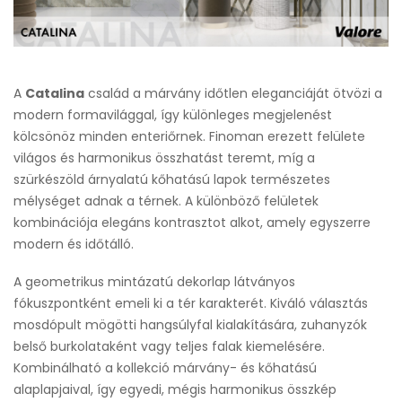
A
Catalina
család a márvány időtlen eleganciáját ötvözi a
modern formavilággal, így különleges megjelenést
kölcsönöz minden enteriőrnek. Finoman erezett felülete
világos és harmonikus összhatást teremt, míg a
szürkészöld árnyalatú kőhatású lapok természetes
mélységet adnak a térnek. A különböző felületek
kombinációja elegáns kontrasztot alkot, amely egyszerre
modern és időtálló.
A geometrikus mintázatú dekorlap látványos
fókuszpontként emeli ki a tér karakterét. Kiváló választás
mosdópult mögötti hangsúlyfal kialakítására, zuhanyzók
belső burkolataként vagy teljes falak kiemelésére.
Kombinálható a kollekció márvány- és kőhatású
alaplapjaival, így egyedi, mégis harmonikus összkép