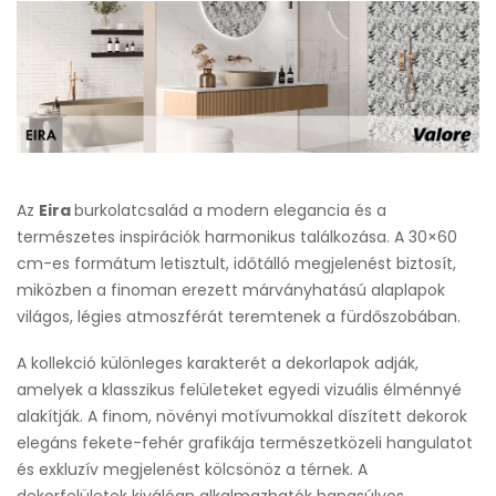
Az
Eira
burkolatcsalád a modern elegancia és a
természetes inspirációk harmonikus találkozása. A 30×60
cm-es formátum letisztult, időtálló megjelenést biztosít,
miközben a finoman erezett márványhatású alaplapok
világos, légies atmoszférát teremtenek a fürdőszobában.
A kollekció különleges karakterét a dekorlapok adják,
amelyek a klasszikus felületeket egyedi vizuális élménnyé
alakítják. A finom, növényi motívumokkal díszített dekorok
elegáns fekete-fehér grafikája természetközeli hangulatot
és exkluzív megjelenést kölcsönöz a térnek. A
dekorfelületek kiválóan alkalmazhatók hangsúlyos