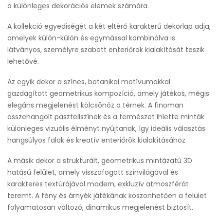
a különleges dekorációs elemek számára.
A kollekció egyediségét a két eltérő karakterű dekorlap adja,
amelyek külön-külön és egymással kombinálva is
látványos, személyre szabott enteriőrök kialakítását teszik
lehetővé.
Az egyik dekor a színes, botanikai motívumokkal
gazdagított geometrikus kompozíció, amely játékos, mégis
elegáns megjelenést kölcsönöz a térnek. A finoman
összehangolt pasztellszínek és a természet ihlette minták
különleges vizuális élményt nyújtanak, így ideális választás
hangsúlyos falak és kreatív enteriőrök kialakításához.
A másik dekor a strukturált, geometrikus mintázatú 3D
hatású felület, amely visszafogott színvilágával és
karakteres textúrájával modern, exkluzív atmoszférát
teremt. A fény és árnyék játékának köszönhetően a felület
folyamatosan változó, dinamikus megjelenést biztosít.