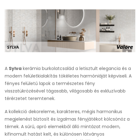
A
Sylva
kerámia burkolatcsalád a letisztult elegancia és a
modern felületkialakítás tökéletes harmóniáját képviseli. A
fényes felületű lapok a természetes fény
visszatükrözésével tágasabb, világosabb és exkluzívabb
térérzetet teremtenek.
A kollekció dekoreleme, karakteres, mégis harmonikus
megjelenést biztosít és izgalmas fényjátékot kölcsönöz a
térnek. A sűrű, apró elemekből álló mintázat modern,
kifinomult hatást kelt, és különösen látványos