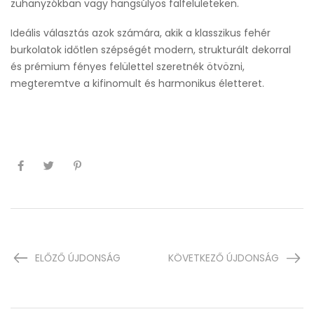
zuhanyzókban vagy hangsúlyos falfelületeken.
Ideális választás azok számára, akik a klasszikus fehér
burkolatok időtlen szépségét modern, strukturált dekorral
és prémium fényes felülettel szeretnék ötvözni,
megteremtve a kifinomult és harmonikus életteret.
ELŐZŐ ÚJDONSÁG
KÖVETKEZŐ ÚJDONSÁG