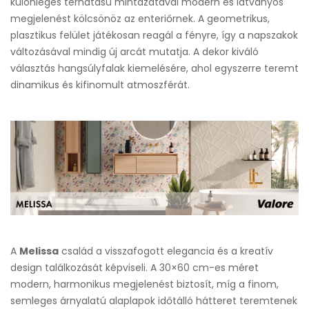
különleges térhatású mintázatával modern és látványos
megjelenést kölcsönöz az enteriőrnek. A geometrikus,
plasztikus felület játékosan reagál a fényre, így a napszakok
változásával mindig új arcát mutatja. A dekor kiváló
választás hangsúlyfalak kiemelésére, ahol egyszerre teremt
dinamikus és kifinomult atmoszférát.
A
Melissa
család a visszafogott elegancia és a kreatív
design találkozását képviseli. A 30×60 cm-es méret
modern, harmonikus megjelenést biztosít, míg a finom,
semleges árnyalatú alaplapok időtálló hátteret teremtenek