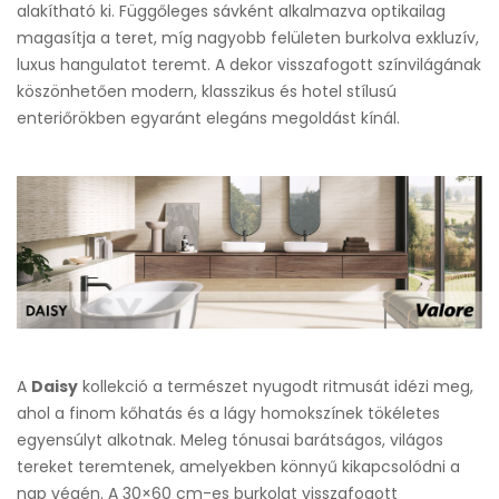
alakítható ki. Függőleges sávként alkalmazva optikailag
magasítja a teret, míg nagyobb felületen burkolva exkluzív,
luxus hangulatot teremt. A dekor visszafogott színvilágának
köszönhetően modern, klasszikus és hotel stílusú
enteriőrökben egyaránt elegáns megoldást kínál.
A
Daisy
kollekció a természet nyugodt ritmusát idézi meg,
ahol a finom kőhatás és a lágy homokszínek tökéletes
egyensúlyt alkotnak. Meleg tónusai barátságos, világos
tereket teremtenek, amelyekben könnyű kikapcsolódni a
nap végén. A 30×60 cm-es burkolat visszafogott