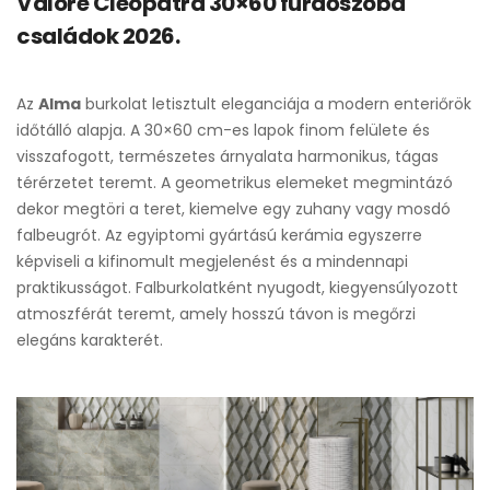
Valore Cleopatra 30×60 fürdőszoba
családok 2026.
Az
Alma
burkolat letisztult eleganciája a modern enteriőrök
időtálló alapja. A 30×60 cm-es lapok finom felülete és
visszafogott, természetes árnyalata harmonikus, tágas
térérzetet teremt. A geometrikus elemeket megmintázó
dekor megtöri a teret, kiemelve egy zuhany vagy mosdó
falbeugrót. Az egyiptomi gyártású kerámia egyszerre
képviseli a kifinomult megjelenést és a mindennapi
praktikusságot. Falburkolatként nyugodt, kiegyensúlyozott
atmoszférát teremt, amely hosszú távon is megőrzi
elegáns karakterét.